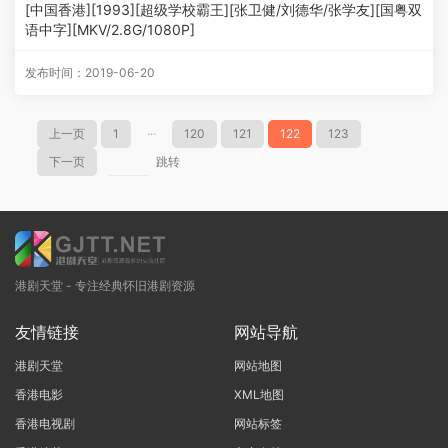
[中国香港][1993][超级学校霸王][张卫健/刘德华/张学友][国粤双
语中字][MKV/2.8G/1080P]
发布时间：2019-06-20
上一页
1
···
120
121
122
123
下一页
跳转
港剧天堂 - 专注经典怀旧港剧资源
友情链接
网站导航
港剧天堂
网站地图
香港电影
XML地图
香港电视剧
网站标签