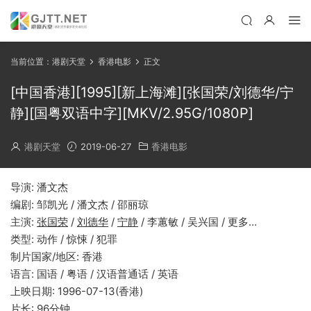
当前位置：
港剧天堂
香港电影
正文
[中国香港][1995][新上海滩][张国荣/刘德华/宁
静][国粤双语中字][MKV/2.95G/1080P]
港剧天堂
2019-06-27
香港电影
导演: 潘文杰
编剧: 邹凯光 / 潘文杰 / 邵丽琼
主演:
张国荣
/
刘德华
/
宁静
/ 李蕙敏 / 吴兴国 / 更多…
类型: 动作 / 惊悚 / 犯罪
制片国家/地区: 香港
语言: 国语 / 粤语 / 汉语普通话 / 英语
上映日期: 1996-07-13(香港)
片长: 96分钟