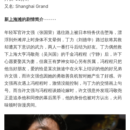
又名: Shanghai Grand
新
上海滩
的剧情简介 · · · · · ·
年轻军官许文强（张国荣）逃往路上被日本特务伏击堕海，漂
浮到外滩岸上时身体不支晕倒，丁力（刘德华）路过欲将其救
却遭其下意识的武力，两人一番打斗后结为好友。丁力偶然救
下上海大亨冯敬尧（吴兴国）的千金冯程程（宁静）后，许下
心愿要娶其为妻，但襄王有梦神女却心另有所属，冯程程只把
他当好朋友，爱的恰是某次旅途中在火车上结识的他的好兄弟
许文强，而许文强也因她的勇敢善良机智对她产生了好感。许
文强再次遇上冯程程时，激情没能控制，与丁力的交情画上句
号。而当许文强与冯程程谈婚论嫁时，许文强意外发现冯敬尧
正是追杀他和同僚的幕后黑手，他的身份也被对方认出，火药
味顿时弥漫房间。