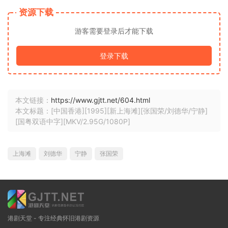
资源下载
游客需要登录后才能下载
登录下载
本文链接：
https://www.gjtt.net/604.html
本文标题：[中国香港][1995][新上海滩][张国荣/刘德华/宁静]
[国粤双语中字][MKV/2.95G/1080P]
上海滩
刘德华
宁静
张国荣
港剧天堂 - 专注经典怀旧港剧资源