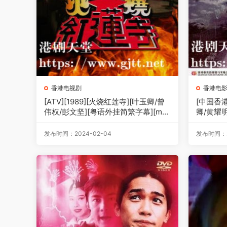
香港电视剧
香港电
[ATV][1989][火烧红莲寺][叶玉卿/曾
[中国香港
伟权/彭文坚][粤语外挂简繁字幕][myT
卿/黄耀
V SUPER下载版][1080P-MP4][12集
幕][1080
全/单集约600M]
发布时间：2024-02-04
发布时间：2