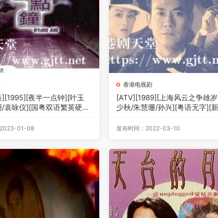
影
香港电视剧
][1995][夜半一点钟][叶玉
[ATV][1989][上海风云之争雄岁
明/袁咏仪][国粤双语繁英硬字
少秋/朱慧珊/孙兴][粤语无字][
p][MKV/2.88G]
[1080P-TS][15集全/每集约1.4G
023-01-08
发布时间：2022-03-10