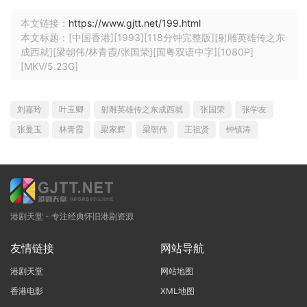
本文链接：
https://www.gjtt.net/199.html
本文标题：[中国香港][1993][118分钟完整版][射雕英雄传之东
成西就][梁朝伟/林青霞/张国荣][国粤双语中字][1080P]
[MKV/5.23G]
刘嘉玲
叶玉卿
射雕英雄传之东成西就
张国荣
张学友
张曼玉
林青霞
梁家辉
梁朝伟
王祖贤
钟镇涛
港剧天堂 - 专注经典怀旧港剧资源
友情链接
网站导航
港剧天堂
网站地图
香港电影
XML地图