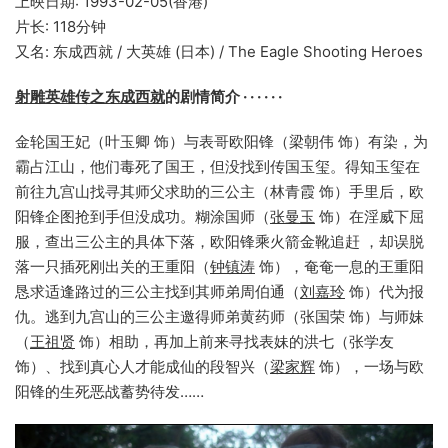
上映日期: 1993-02-05(香港)
片长: 118分钟
又名: 东成西就 / 大英雄 (日本) / The Eagle Shooting Heroes
射雕英雄传之东成西就
的剧情简介 · · · · · ·
金轮国王妃（叶玉卿 饰）与表哥欧阳锋（梁朝伟 饰）有染，为
霸占江山，他们毒死了国王，但没找到传国玉玺。得知玉玺在
前往九宫山找寻其师父求助的三公主（林青霞 饰）手里后，欧
阳锋企图抢到手但没成功。糊涂国师（
张曼玉
饰）在淫威下屈
服，查出三公主的具体下落，欧阳锋乘火箭金靴追赶 ，却误脱
落一只插死刚出关的王重阳（
钟镇涛
饰），奄奄一息的王重阳
恳求适逢路过的三公主找到其师弟周伯通（
刘嘉玲
饰）代为报
仇。逃到九宫山的三公主邀得师弟黄药师（张国荣 饰）与师妹
（
王祖贤
饰）相助，再加上前来寻找表妹的洪七（张学友
饰）、找到真心人才能成仙的段智兴（
梁家辉
饰），一场与欧
阳锋的生死恶战蓄势待发……