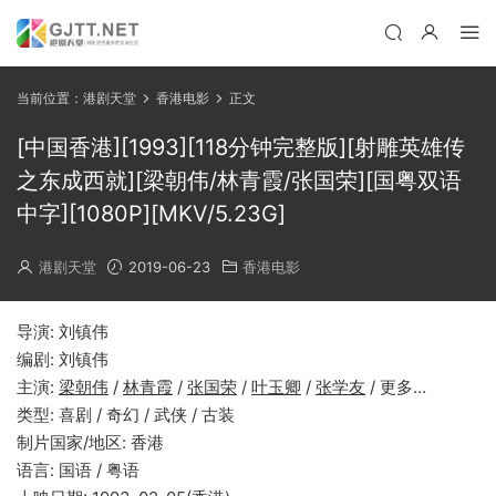
当前位置：
港剧天堂
香港电影
正文
[中国香港][1993][118分钟完整版][射雕英雄传
之东成西就][梁朝伟/林青霞/张国荣][国粤双语
中字][1080P][MKV/5.23G]
港剧天堂
2019-06-23
香港电影
导演: 刘镇伟
编剧: 刘镇伟
主演:
梁朝伟
/
林青霞
/
张国荣
/
叶玉卿
/
张学友
/ 更多…
类型: 喜剧 / 奇幻 / 武侠 / 古装
制片国家/地区: 香港
语言: 国语 / 粤语