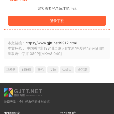
游客需要登录后才能下载
登录下载
本文链接：
https://www.gjtt.net/9912.html
本文标题：[中国香港][1981][边缘人][艾迪/冯爱慈/金兴贤][国
粤双语中字][1080P][MKV/8.04G]
冯爱慈
刘雅丽
嘉伦
艾迪
边缘人
金兴贤
港剧天堂 - 专注经典怀旧港剧资源
友情链接
网站导航