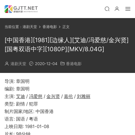
当前位置：
港剧天堂
香港电影
正文
[中国香港][1981][边缘人][艾迪/冯爱慈/金兴贤]
[国粤双语中字][1080P][MKV/8.04G]
港剧天堂
2020-12-04
香港电影
导演: 章国明
编剧: 章国明
主演:
艾迪
/
冯爱慈
/
金兴贤
/
嘉伦
/
刘雅丽
类型: 剧情 / 犯罪
制片国家/地区: 中国香港
语言: 国语 / 粤语
上映日期: 1981-01-08
片长: 98分钟