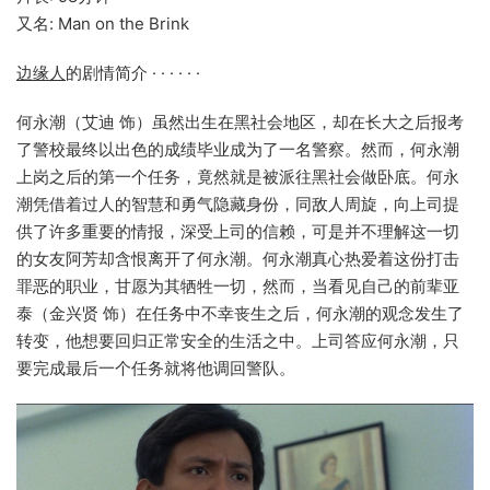
又名: Man on the Brink
边缘人
的剧情简介 · · · · · ·
何永潮（艾迪 饰）虽然出生在黑社会地区，却在长大之后报考
了警校最终以出色的成绩毕业成为了一名警察。然而，何永潮
上岗之后的第一个任务，竟然就是被派往黑社会做卧底。何永
潮凭借着过人的智慧和勇气隐藏身份，同敌人周旋，向上司提
供了许多重要的情报，深受上司的信赖，可是并不理解这一切
的女友阿芳却含恨离开了何永潮。何永潮真心热爱着这份打击
罪恶的职业，甘愿为其牺牲一切，然而，当看见自己的前辈亚
泰（金兴贤 饰）在任务中不幸丧生之后，何永潮的观念发生了
转变，他想要回归正常安全的生活之中。上司答应何永潮，只
要完成最后一个任务就将他调回警队。