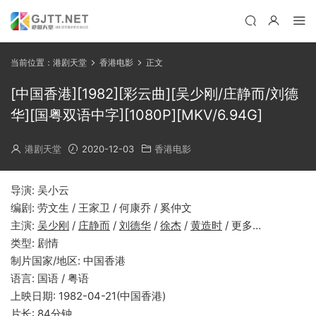
当前位置：
港剧天堂
香港电影
正文
[中国香港][1982][彩云曲][吴少刚/庄静而/刘德
华][国粤双语中字][1080P][MKV/6.94G]
港剧天堂
2020-12-03
香港电影
导演: 吴小云
编剧: 劳文生 / 王家卫 / 何康乔 / 奚仲文
主演:
吴少刚
/
庄静而
/
刘德华
/
徐杰
/
黄造时
/ 更多…
类型: 剧情
制片国家/地区: 中国香港
语言: 国语 / 粤语
上映日期: 1982-04-21(中国香港)
片长: 84分钟