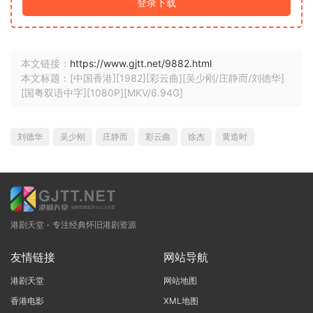
登录下载
本文链接：
https://www.gjtt.net/9882.html
本文标题：[中国香港][1982][彩云曲][吴少刚/庄静而/刘德华]
[国粤双语中字][1080P][MKV/6.94G]
刘德华
吴少刚
庄静而
彩云曲
徐杰
黄造时
港剧天堂 - 专注经典怀旧港剧资源
友情链接
网站导航
港剧天堂
网站地图
香港电影
XML地图