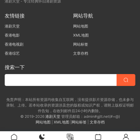
港剧天堂 - 专注经典怀旧港剧资源
友情链接
网站导航
港剧天堂
网站地图
香港电影
XML地图
香港电视剧
网站标签
香港综艺
文章存档
搜索一下
免责声明：本站所有资源均收集自互联网，没有提供影片资源存储，也未参与
录制、上传。若本站收录的资源涉及您的版权或知识产权，请附上版权证明邮
件告知，在收到邮件后24小时内删除。
© 2019-2026
港剧天堂
管理员邮箱：admin#gjtt.net(#=@)
网站地图
|
XML地图
|
网站标签
|
文章存档