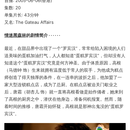
首播: 2005-06-06(香港)
集数: 20
单集片长: 43分钟
又名: The Gateau Affairs
情迷黑森林
的剧情简介 · · · · · ·
最近，在甜品界中出现了一个“罗宾汉”，常常给陷入困境的人们
送美味的蛋糕加油打气，人人都知道“蛋糕罗宾汉”，但却没有人
知道这个“蛋糕罗宾汉”究竟是何方神圣。由于体质原因，高根
（马德钟 饰）生来就拥有温度低于常人的双手，为他成为糕点
师创造了得天独厚的条件，在一连串的波折之后，他加盟了一
家大型连锁糕点店，成为了总厨。在糕点店被迫关门歇业之
后，唐霜（胡杏儿 饰）就一直将高根看做是始作俑者，她来到
了高根的厨房之中，潜伏在他身边，准备伺机报复。然而，随
着时间的推移，唐霜开始怀疑，高根就是那神出鬼没的“蛋糕罗
宾汉”。