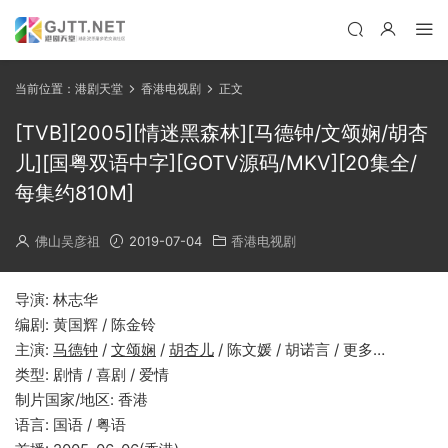
当前位置：
港剧天堂
香港电视剧
正文
[TVB][2005][情迷黑森林][马德钟/文颂娴/胡杏
儿][国粤双语中字][GOTV源码/MKV][20集全/
每集约810M]
佛山吴彦祖
2019-07-04
香港电视剧
导演: 林志华
编剧: 黄国辉 / 陈金铃
主演:
马德钟
/
文颂娴
/
胡杏儿
/ 陈文媛 / 胡诺言 / 更多…
类型: 剧情 / 喜剧 / 爱情
制片国家/地区: 香港
语言: 国语 / 粤语