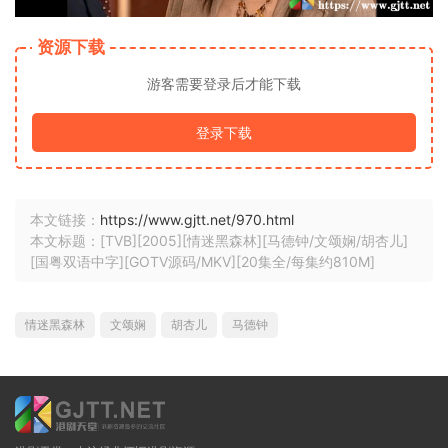
资源下载
游客需要登录后才能下载
登录下载
本文链接：
https://www.gjtt.net/970.html
本文标题：[TVB][2005][情迷黑森林][马德钟/文颂娴/胡杏儿]
[国粤双语中字][GOTV源码/MKV][20集全/每集约810M]
情迷黑森林
文颂娴
胡杏儿
马德钟