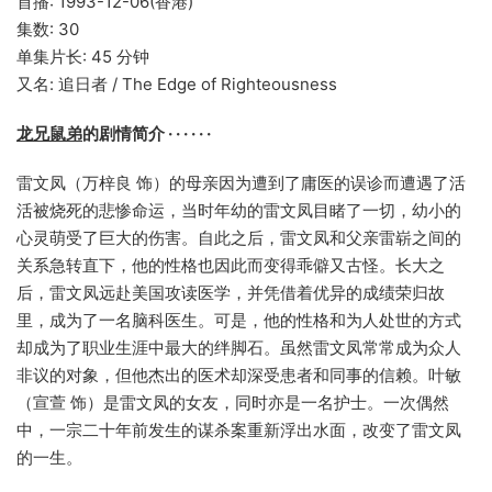
首播: 1993-12-06(香港)
集数: 30
单集片长: 45 分钟
又名: 追日者 / The Edge of Righteousness
龙兄鼠弟
的剧情简介 · · · · · ·
雷文凤（万梓良 饰）的母亲因为遭到了庸医的误诊而遭遇了活
活被烧死的悲惨命运，当时年幼的雷文凤目睹了一切，幼小的
心灵萌受了巨大的伤害。自此之后，雷文凤和父亲雷崭之间的
关系急转直下，他的性格也因此而变得乖僻又古怪。长大之
后，雷文凤远赴美国攻读医学，并凭借着优异的成绩荣归故
里，成为了一名脑科医生。可是，他的性格和为人处世的方式
却成为了职业生涯中最大的绊脚石。虽然雷文凤常常成为众人
非议的对象，但他杰出的医术却深受患者和同事的信赖。叶敏
（宣萱 饰）是雷文凤的女友，同时亦是一名护士。一次偶然
中，一宗二十年前发生的谋杀案重新浮出水面，改变了雷文凤
的一生。