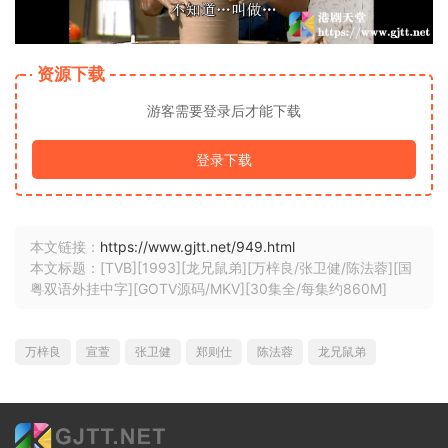
资源下载
游客需要登录后才能下载
登录下载
本文链接：
https://www.gjtt.net/949.html
本文标题：[TVB][1993][龙兄鼠弟][万梓良/张卫健/陈法蓉][国
粤双语外挂中字][GOTV源码/MKV][30集全/每集约860M]
万梓良
宣萱
张卫健
郑则仕
陈法蓉
龙兄鼠弟