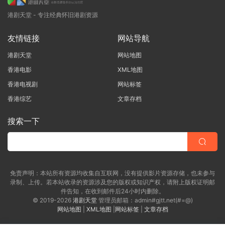
港剧天堂 - 专注经典怀旧港剧资源
友情链接
网站导航
港剧天堂
网站地图
香港电影
XML地图
香港电视剧
网站标签
香港综艺
文章存档
搜索一下
免责声明：本站所有资源均收集自互联网，没有提供影片资源存储，也未参与
录制、上传。若本站收录的资源涉及您的版权或知识产权，请附上版权证明邮
件告知，在收到邮件后24小时内删除。
© 2019-2026
港剧天堂
管理员邮箱：admin#gjtt.net(#=@)
网站地图
|
XML地图
|
网站标签
|
文章存档