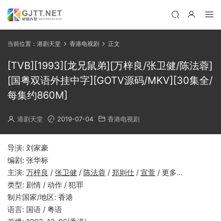
当前位置：
港剧天堂
香港电视剧
正文
[TVB][1993][龙兄鼠弟][万梓良/张卫健/陈法蓉]
[国粤双语外挂中字][GOTV源码/MKV][30集全/
每集约860M]
港剧天堂
2019-07-04
香港电视剧
导演: 刘家豪
编剧: 张华标
主演:
万梓良
/
张卫健
/
陈法蓉
/
郑则仕
/
宣萱
/ 更多…
类型: 剧情 / 动作 / 犯罪
制片国家/地区: 香港
语言: 国语 / 粤语