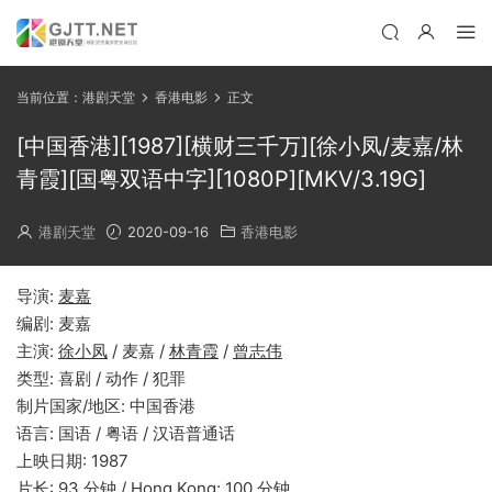
当前位置：
港剧天堂
香港电影
正文
[中国香港][1987][横财三千万][徐小凤/麦嘉/林
青霞][国粤双语中字][1080P][MKV/3.19G]
港剧天堂
2020-09-16
香港电影
导演:
麦嘉
编剧: 麦嘉
主演:
徐小凤
/ 麦嘉 /
林青霞
/
曾志伟
类型: 喜剧 / 动作 / 犯罪
制片国家/地区: 中国香港
语言: 国语 / 粤语 / 汉语普通话
上映日期: 1987
片长: 93 分钟 / Hong Kong: 100 分钟