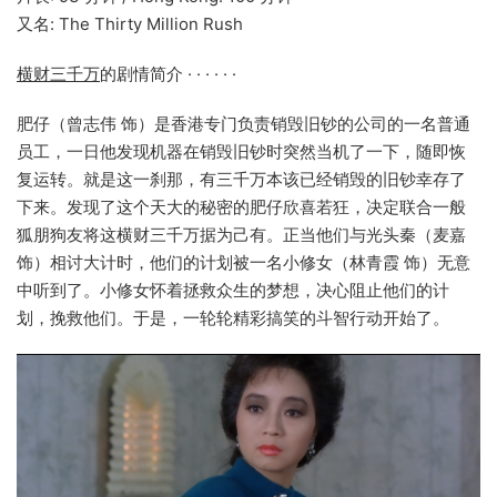
又名: The Thirty Million Rush
横财三千万
的剧情简介 · · · · · ·
肥仔（曾志伟 饰）是香港专门负责销毁旧钞的公司的一名普通
员工，一日他发现机器在销毁旧钞时突然当机了一下，随即恢
复运转。就是这一刹那，有三千万本该已经销毁的旧钞幸存了
下来。发现了这个天大的秘密的肥仔欣喜若狂，决定联合一般
狐朋狗友将这横财三千万据为己有。正当他们与光头秦（麦嘉
饰）相讨大计时，他们的计划被一名小修女（林青霞 饰）无意
中听到了。小修女怀着拯救众生的梦想，决心阻止他们的计
划，挽救他们。于是，一轮轮精彩搞笑的斗智行动开始了。