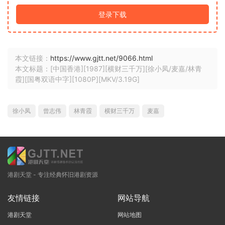
登录下载
本文链接：
https://www.gjtt.net/9066.html
本文标题：[中国香港][1987][横财三千万][徐小凤/麦嘉/林青
霞][国粤双语中字][1080P][MKV/3.19G]
徐小凤
曾志伟
林青霞
横财三千万
麦嘉
港剧天堂 - 专注经典怀旧港剧资源
友情链接
网站导航
港剧天堂
网站地图