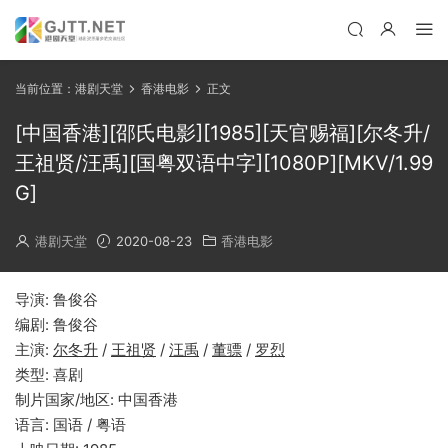
当前位置：
港剧天堂
香港电影
正文
[中国香港][邵氏电影][1985][天官赐福][尔冬升/
王祖贤/汪禹][国粤双语中字][1080P][MKV/1.99
G]
港剧天堂
2020-08-23
香港电影
导演: 鲁俊谷
编剧: 鲁俊谷
主演:
尔冬升
/
王祖贤
/
汪禹
/
董骠
/
罗烈
类型: 喜剧
制片国家/地区: 中国香港
语言: 国语 / 粤语