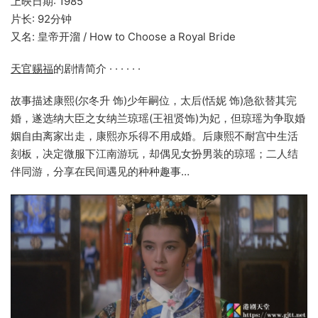
上映日期: 1985
片长: 92分钟
又名: 皇帝开溜 / How to Choose a Royal Bride
天官赐福
的剧情简介 · · · · · ·
故事描述康熙(尔冬升 饰)少年嗣位，太后(恬妮 饰)急欲替其完
婚，遂选纳大臣之女纳兰琼瑶(王祖贤饰)为妃，但琼瑶为争取婚
姻自由离家出走，康熙亦乐得不用成婚。后康熙不耐宫中生活
刻板，决定微服下江南游玩，却偶见女扮男装的琼瑶；二人结
伴同游，分享在民间遇见的种种趣事…