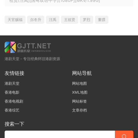
祖贤/汪禹][国粤双语中字][1080P][MKV/1.99G]
天官赐福
尔冬升
汪禹
王祖贤
罗烈
董骠
港剧天堂 - 专注经典怀旧港剧资源
友情链接
网站导航
港剧天堂
网站地图
香港电影
XML地图
香港电视剧
网站标签
香港综艺
文章存档
搜索一下