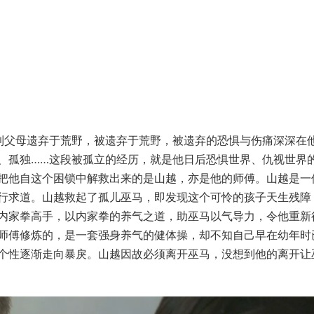
到父母遗弃于荒野，被遗弃于荒野，被遗弃的恐惧与伤痛深深在
、孤独……这段被孤立的经历，就是他日后恐惧世界、仇视世界
把他自这个困锁中解救出来的是山越，亦是他的师傅。山越是一
行求道。山越救起了孤儿巫马，即发现这个可怜的孩子天生残障
内家拳高手，以内家拳的养气之道，助巫马以气导力，令他重新
师傅修炼的，是一套强身养气的健体操，却不知自己早在幼年时
个性逐渐走向暴戾。山越因故必须离开巫马，没想到他的离开让