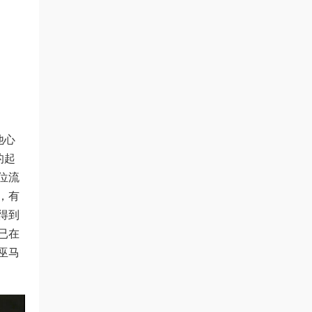
他心
的起
位流
，有
得到
已在
巫马