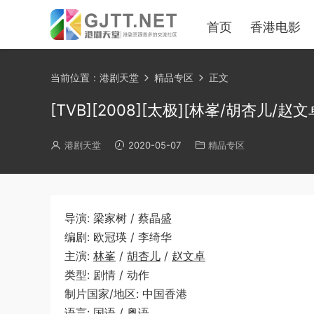
首页
香港电影
当前位置：
港剧天堂
精品专区
正文
[TVB][2008][太极][林峯/胡杏儿/赵
港剧天堂
2020-05-07
精品专区
导演: 梁家树 / 蔡晶盛
编剧: 欧冠瑛 / 李绮华
主演:
林峯
/
胡杏儿
/
赵文卓
类型: 剧情 / 动作
制片国家/地区: 中国香港
语言: 国语 / 粤语