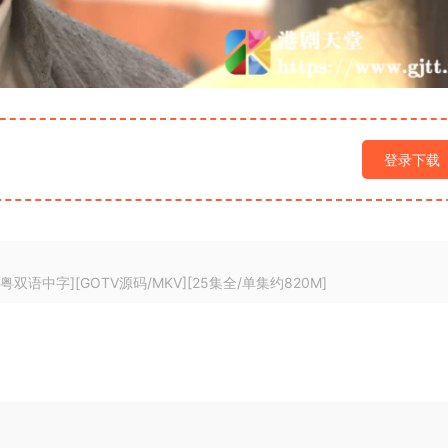
登录下载
国粤双语中字][GOTV源码/MKV][25集全/单集约820M]