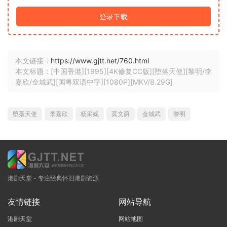
登录下载
本文链接：
https://www.gjtt.net/760.html
本文标题：[中国香港][1995][4K修复CC版][堕落天使][黎明/李
嘉欣/金城武][国粤双语中字][1080P][MKV/8.29G]
堕落天使
李嘉欣
杨采妮
莫文蔚
金城武
黎明
港剧天堂 - 专注经典怀旧港剧资源
友情链接
网站导航
港剧天堂
网站地图