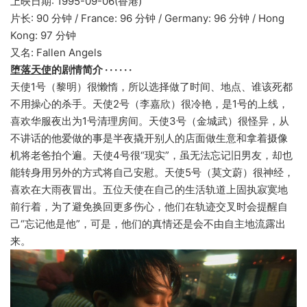
上映日期: 1995-09-06(香港)
片长: 90 分钟 / France: 96 分钟 / Germany: 96 分钟 / Hong
Kong: 97 分钟
又名: Fallen Angels
堕落天使
的剧情简介 · · · · · ·
天使1号（黎明）很懒惰，所以选择做了时间、地点、谁该死都
不用操心的杀手。天使2号（李嘉欣）很冷艳，是1号的上线，
喜欢华服夜出为1号清理房间。天使3号（金城武）很怪异，从
不讲话的他爱做的事是半夜撬开别人的店面做生意和拿着摄像
机将老爸拍个遍。天使4号很“现实”，虽无法忘记旧男友，却也
能转身用另外的方式将自己安慰。天使5号（莫文蔚）很神经，
喜欢在大雨夜冒出。五位天使在自己的生活轨道上固执寂寞地
前行着，为了避免换回更多伤心，他们在轨迹交叉时会提醒自
己“忘记他是他”，可是，他们的真情还是会不由自主地流露出
来。