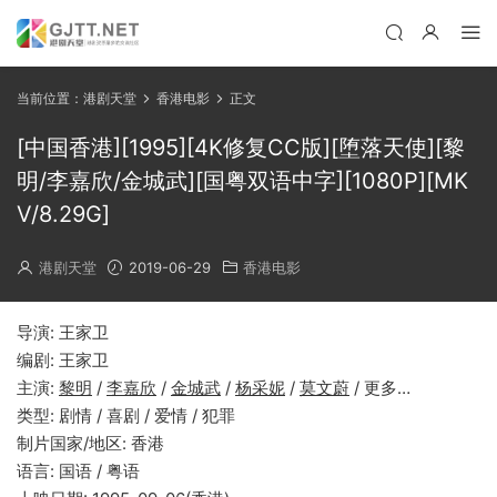
当前位置：
港剧天堂
香港电影
正文
[中国香港][1995][4K修复CC版][堕落天使][黎
明/李嘉欣/金城武][国粤双语中字][1080P][MK
V/8.29G]
港剧天堂
2019-06-29
香港电影
导演: 王家卫
编剧: 王家卫
主演:
黎明
/
李嘉欣
/
金城武
/
杨采妮
/
莫文蔚
/ 更多…
类型: 剧情 / 喜剧 / 爱情 / 犯罪
制片国家/地区: 香港
语言: 国语 / 粤语