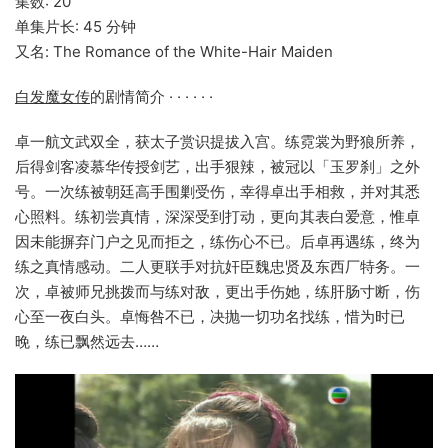
集数: 20
单集片长: 45 分钟
又名: The Romance of the White-Hair Maiden
白发魔女传
的剧情简介 · · · · · ·
卓一航文武双全，获太子赏识提拔入宫。练霓裳为野狼所养，
后得剑客凌慕华传授剑艺，出手狠辣，被冠以「玉罗刹」之外
号。一次练被朝廷高手围剿受伤，幸得卓出手相救，并对其悉
心照料。练初尝真情，深深受到打动，更向其表白爱意，惟卓
因未能摒弃门户之见而拒之，练伤心不已。后卓再遇练，终为
练之真情感动。二人更联手对抗奸臣魏忠贤及东西厂特务。一
次，卓被师兄挑拨而与练对敌，更出手伤她，练肝肠寸断，伤
心至一夜白头。卓悔咎不已，决抛一切功名找练，惜为时已
晚，练已飘然远去……