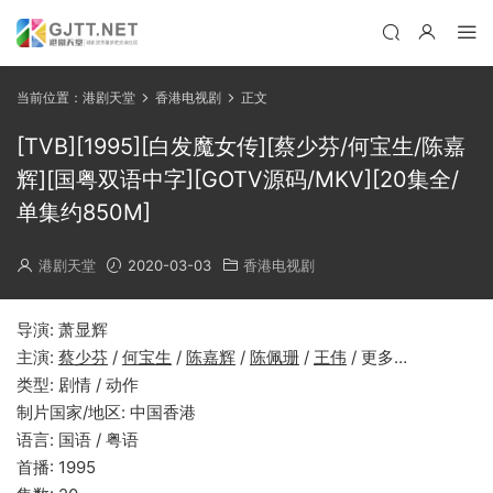
当前位置：
港剧天堂
香港电视剧
正文
[TVB][1995][白发魔女传][蔡少芬/何宝生/陈嘉
辉][国粤双语中字][GOTV源码/MKV][20集全/
单集约850M]
港剧天堂
2020-03-03
香港电视剧
导演: 萧显辉
主演:
蔡少芬
/
何宝生
/
陈嘉辉
/
陈佩珊
/
王伟
/ 更多…
类型: 剧情 / 动作
制片国家/地区: 中国香港
语言: 国语 / 粤语
首播: 1995