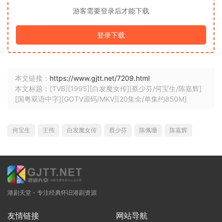
游客需要登录后才能下载
登录下载
本文链接：
https://www.gjtt.net/7209.html
本文标题：[TVB][1995][白发魔女传][蔡少芬/何宝生/陈嘉辉]
[国粤双语中字][GOTV源码/MKV][20集全/单集约850M]
何宝生
王伟
白发魔女传
蔡少芬
陈佩珊
陈嘉辉
港剧天堂 - 专注经典怀旧港剧资源
友情链接
网站导航