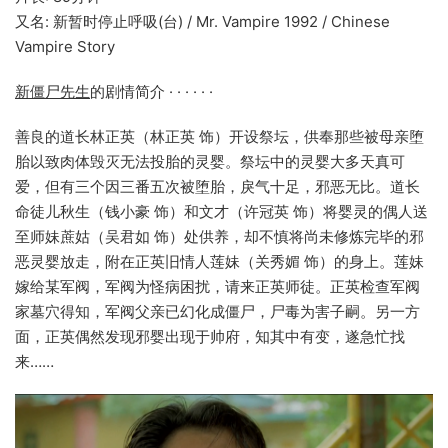
又名: 新暂时停止呼吸(台) / Mr. Vampire 1992 / Chinese
Vampire Story
新僵尸先生
的剧情简介 · · · · · ·
善良的道长林正英（林正英 饰）开设祭坛，供奉那些被母亲堕
胎以致肉体毁灭无法投胎的灵婴。祭坛中的灵婴大多天真可
爱，但有三个因三番五次被堕胎，戾气十足，邪恶无比。道长
命徒儿秋生（钱小豪 饰）和文才（许冠英 饰）将婴灵的偶人送
至师妹蔗姑（吴君如 饰）处供养，却不慎将尚未修炼完毕的邪
恶灵婴放走，附在正英旧情人莲妹（关秀媚 饰）的身上。莲妹
嫁给某军阀，军阀为怪病困扰，请来正英师徒。正英检查军阀
家墓穴得知，军阀父亲已幻化成僵尸，尸毒为害子嗣。另一方
面，正英偶然发现邪婴出现于帅府，知其中有变，遂急忙找
来……