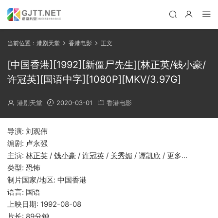
当前位置：
港剧天堂
香港电影
正文
[中国香港][1992][新僵尸先生][林正英/钱小豪/
许冠英][国语中字][1080P][MKV/3.97G]
港剧天堂
2020-03-01
香港电影
导演: 刘观伟
编剧: 卢永强
主演:
林正英
/
钱小豪
/
许冠英
/
关秀媚
/
谭凯欣
/ 更多…
类型: 恐怖
制片国家/地区: 中国香港
语言: 国语
上映日期: 1992-08-08
片长: 89分钟