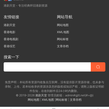
港剧天堂 - 专注经典怀旧港剧资源
友情链接
网站导航
港剧天堂
网站地图
香港电影
XML地图
香港电视剧
网站标签
香港综艺
文章存档
搜索一下
免责声明：本站所有资源均收集自互联网，没有提供影片资源存储，也未参与
录制、上传。若本站收录的资源涉及您的版权或知识产权，请附上版权证明邮
件告知，在收到邮件后24小时内删除。
© 2019-2026
港剧天堂
管理员邮箱：admin#gjtt.net(#=@)
网站地图
|
XML地图
|
网站标签
|
文章存档