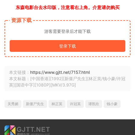
东森电影台去水印版，注意看右上角。介意请勿购买
资源下载
游客需要登录后才能下载
登录下载
本文链接：
https://www.gjtt.net/7157.html
本文标题：[中国香港][1992][新僵尸先生][林正英/钱小豪/许冠
英][国语中字][1080P][MKV/3.97G]
关秀媚
新僵尸先生
林正英
许冠英
谭凯欣
钱小豪