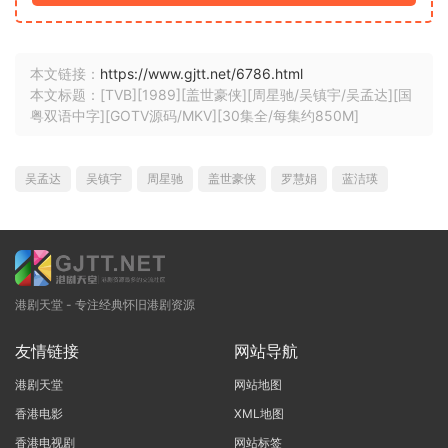
本文链接：
https://www.gjtt.net/6786.html
本文标题：[TVB][1989][盖世豪侠][周星驰/吴镇宇/吴孟达][国
粤双语中字][GOTV源码/MKV][30集全/每集约850M]
吴孟达
吴镇宇
周星驰
盖世豪侠
罗慧娟
蓝洁瑛
港剧天堂 - 专注经典怀旧港剧资源
友情链接
网站导航
港剧天堂
网站地图
香港电影
XML地图
香港电视剧
网站标签