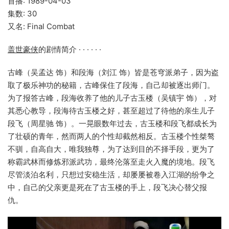
首播: 1989-04-03
集数: 30
又名: Final Combat
盖世豪侠
的剧情简介 · · · · · ·
古峰（吴孟达 饰）和段海（刘江 饰）皆是苍穹派弟子，因为盗
取了极乐神功的秘籍，古峰保住了段海，自己却被逐出师门。
为了报答古峰，段海收养了他的儿子古玉楼（吴镇宇 饰），对
其悉心教导，段海待古玉楼之好，甚至超过了待他的亲生儿子
段飞（周星驰 饰）。一晃眼数年过去，古玉楼和段飞都成长为
了壮硕的青年，然而两人的个性却截然相反。古玉楼个性桀骜
不驯，自高自大，唯我独尊，为了达到目的不择手段，更为了
称霸武林而修炼邪派武功，最终沦落至走火入魔的境地。段飞
尽管淡泊名利，只想过安稳生活，却屡屡被卷入江湖的纷争之
中，自己的父亲更是死在了古玉楼的手上，段飞决心替父报
仇。