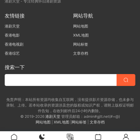
港剧天堂 - 专注经典怀旧港剧资源
友情链接
网站导航
港剧天堂
网站地图
香港电影
XML地图
香港电视剧
网站标签
香港综艺
文章存档
搜索一下
免责声明：本站所有资源均收集自互联网，没有提供影片资源存储，也未参与
录制、上传。若本站收录的资源涉及您的版权或知识产权，请附上版权证明邮
件告知，在收到邮件后24小时内删除。
© 2019-2026
港剧天堂
管理员邮箱：admin#gjtt.net(#=@)
网站地图
|
XML地图
|
网站标签
|
文章存档