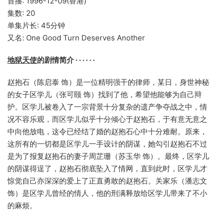
首播: 1996-12-09(香港)
集数: 20
单集片长: 45分钟
又名: One Good Turn Deserves Another
地狱天使
的剧情简介 · · · · · ·
赵抱石（陈启泰 饰）是一位精明强干的律师，某日，身世神秘
的女子区学儿（张可颐 饰）找到了他，希望他能够为自己辩
护。区学儿被卷入了一宗背景十分复杂的遗产争夺战之中，情
况不容乐观，而区学儿似乎十分倾心于赵抱石，于有意无意之
中向他放电，这令已经结了婚的赵抱石心中十分难耐。原来，
这所有的一切都是区学儿一手设计的阴谋，她勾引赵抱石不过
是为了报复赵抱石的妻子周芷珊（苏玉华 饰）。最终，区学儿
的阴谋得逞了，赵抱石彻底坠入了情网，直到此时，区学儿才
惊觉自己亦深深的爱上了正直勇敢的赵抱石。关家乐（潘志文
饰）是区学儿曾经的情人，他的刑满释放给区学儿带来了不小
的麻烦。