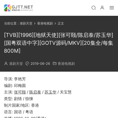
当前位置：
港剧天堂
香港电视剧
正文
[TVB][1996][地狱天使][张可颐/陈启泰/苏玉华]
[国粤双语中字][GOTV源码/MKV][20集全/每集
800M]
港剧天堂
2019-06-26
香港电视剧
导演: 李艳芳
编剧: 邱梅圆
主演:
张可颐
/
陈启泰
/
苏玉华
/ 关宝慧
类型: 剧情 / 惊悚
制片国家/地区: 香港
语言: 国语 / 粤语