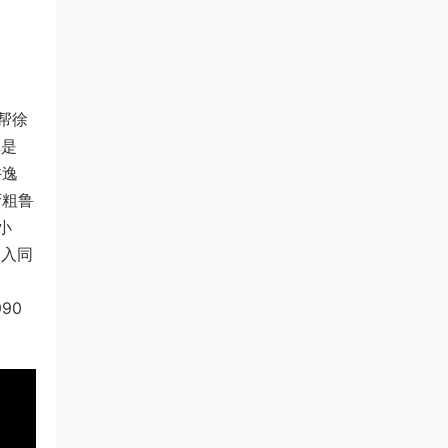
帮徐
真是
许逸
蛮粗鲁
小
闯入同
90