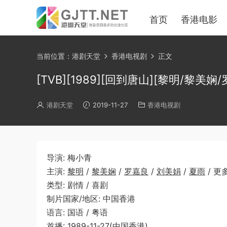
首页
香港电影
当前位置：
港剧天堂
香港电视剧
正文
[TVB][1989][回到唐山][黎明/黎美娴/
港剧天堂
2019-11-27
香港电视剧
导演: 梅小青
主演:
黎明
/
黎美娴
/
罗嘉良
/
刘美娟
/
夏雨
/ 更
类型: 剧情 / 喜剧
制片国家/地区: 中国香港
语言: 国语 / 粤语
首播: 1989-11-27(中国香港)