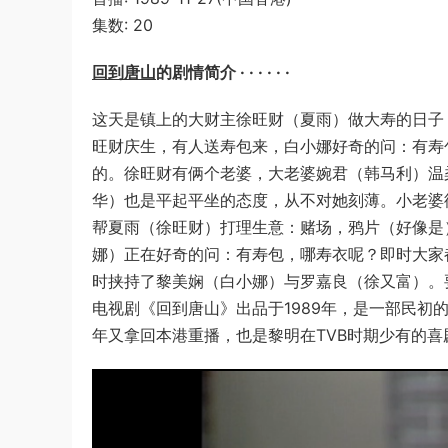
集数: 20
回到唐山
的剧情简介 · · · · · ·
这天是镇上的大财主徐旺财（夏雨）做大寿的日子
旺财庆生，有人送寿包来，白小娜好奇的问：有寿
的。徐旺财有俩个老婆，大老婆婉君（韩马利）温
华）也是平起平坐的态度，从不对她刻薄。小老婆
帮夏雨（徐旺财）打理生意：赌场，鸦片（好像是
娜）正在好奇的问：有寿包，哪寿衣呢？即时大家
时挟持了黎美娴（白小娜）与罗嘉良（徐又富）。
电视剧《回到唐山》出品于1989年，是一部民初
年又拿回本港重播，也是黎明在TVB时期少有的