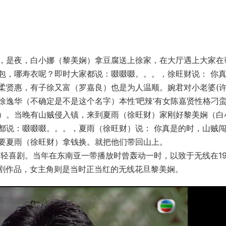
，是夜，白小娜（黎美娴）拿豆腐送上徐家，在大厅遇上大家在
包，哪寿衣呢？即时大家都说：啜啜啜。。。，徐旺财说： 你
柔贤惠，有子徐又富（罗嘉良）也是为人温顺。婉君对小老婆(
徐逸华（不确定是不是这个名字）本性‘吧辣’有女陈嘉贤性格刁
）。当晚有山贼侵入镇，来到夏雨（徐旺财）家刚好黎美娴（白
都说：啜啜啜。。。，夏雨（徐旺财）说： 你真是的时，山贼
要夏雨（徐旺财）拿钱换。就把他们带回山上。
的轻喜剧。当年在东南亚一带播放时曾轰动一时，以致于无线在19
喜剧作品，女主角则是当时正当红的无线花旦黎美娴。