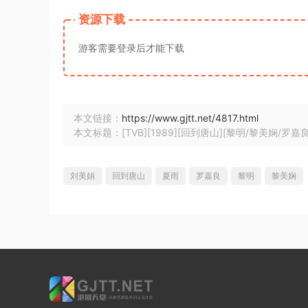
资源下载
游客需要登录后才能下载
本文链接：
https://www.gjtt.net/4817.html
本文标题：[TVB][1989][回到唐山][黎明/黎美娴/罗嘉良][
刘美娟
回到唐山
夏雨
罗嘉良
黎明
黎美娴