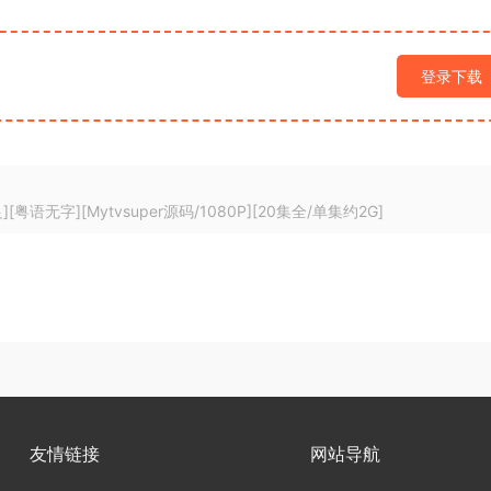
登录下载
粤语无字][Mytvsuper源码/1080P][20集全/单集约2G]
友情链接
网站导航