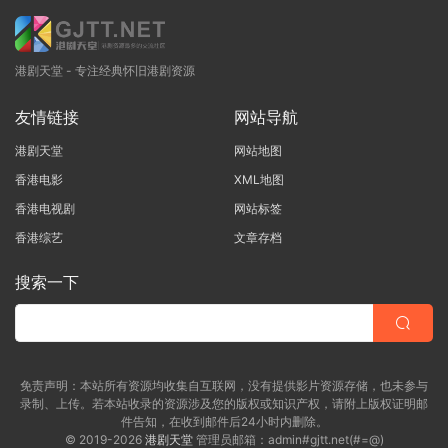
港剧天堂 - 专注经典怀旧港剧资源
友情链接
网站导航
港剧天堂
网站地图
香港电影
XML地图
香港电视剧
网站标签
香港综艺
文章存档
搜索一下
免责声明：本站所有资源均收集自互联网，没有提供影片资源存储，也未参与
录制、上传。若本站收录的资源涉及您的版权或知识产权，请附上版权证明邮
件告知，在收到邮件后24小时内删除。
© 2019-2026
港剧天堂
管理员邮箱：admin#gjtt.net(#=@)