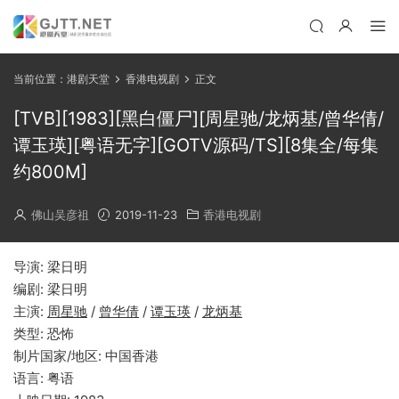
当前位置：
港剧天堂
香港电视剧
正文
[TVB][1983][黑白僵尸][周星驰/龙炳基/曾华倩/
谭玉瑛][粤语无字][GOTV源码/TS][8集全/每集
约800M]
佛山吴彦祖
2019-11-23
香港电视剧
导演: 梁日明
编剧: 梁日明
主演:
周星驰
/
曾华倩
/
谭玉瑛
/
龙炳基
类型: 恐怖
制片国家/地区: 中国香港
语言: 粤语