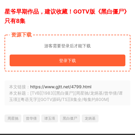
星爷早期作品，建议收藏！GOTV版《黑白僵尸》
只有8集
资源下载
游客需要登录后才能下载
登录下载
本文链接：
https://www.gjtt.net/4799.html
本文标题：[TVB][1983][黑白僵尸][周星驰/龙炳基/曾华倩/谭
玉瑛][粤语无字][GOTV源码/TS][8集全/每集约800M]
周星驰
曾华倩
谭玉瑛
黑白僵尸
龙炳基