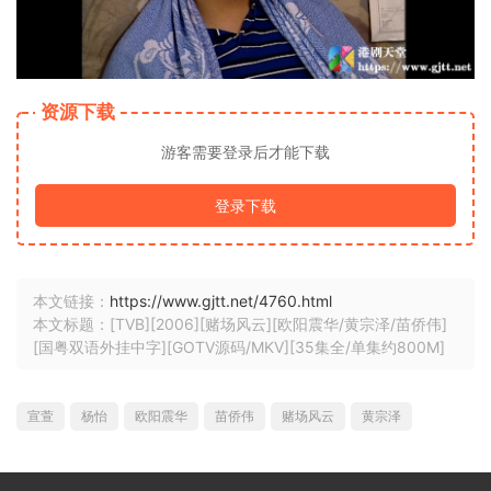
资源下载
游客需要登录后才能下载
登录下载
本文链接：
https://www.gjtt.net/4760.html
本文标题：[TVB][2006][赌场风云][欧阳震华/黄宗泽/苗侨伟]
[国粤双语外挂中字][GOTV源码/MKV][35集全/单集约800M]
宣萱
杨怡
欧阳震华
苗侨伟
赌场风云
黄宗泽