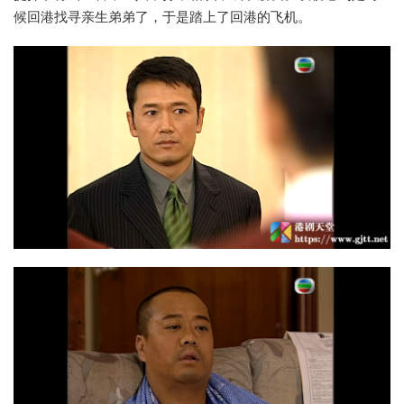
候回港找寻亲生弟弟了，于是踏上了回港的飞机。