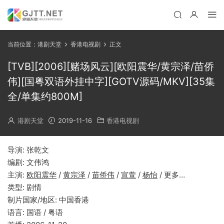
当前位置：
港剧天堂
香港电视剧
正文
[TVB][2006][赌场风云][欧阳震华/黄宗泽/苗侨
伟][国粤双语外挂中字][GOTV源码/MKV][35集
全/单集约800M]
港剧天堂
2019-11-16
香港电视剧
导演: 张乾文
编剧: 文伟鸿
主演:
欧阳震华
/
黄宗泽
/
苗侨伟
/
宣萱
/
杨怡
/ 更多…
类型: 剧情
制片国家/地区: 中国香港
语言: 国语 / 粤语