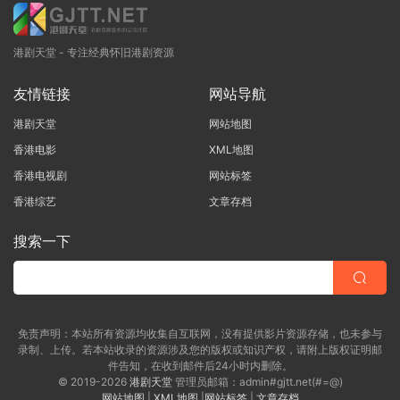
港剧天堂 - 专注经典怀旧港剧资源
友情链接
网站导航
港剧天堂
网站地图
香港电影
XML地图
香港电视剧
网站标签
香港综艺
文章存档
搜索一下
免责声明：本站所有资源均收集自互联网，没有提供影片资源存储，也未参与
录制、上传。若本站收录的资源涉及您的版权或知识产权，请附上版权证明邮
件告知，在收到邮件后24小时内删除。
© 2019-2026
港剧天堂
管理员邮箱：admin#gjtt.net(#=@)
网站地图
|
XML地图
|
网站标签
|
文章存档