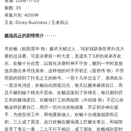
首播: 2006-11-20
集数: 35
单集片长: 40分钟
又名: Dicey Business / 王者风云
赌场风云
的剧情简介 · · · · · ·
齐欢畅（欧阳震华 饰）赌术天赋过人，18岁就跻身世界扑克大
赛的总决赛。可是决赛前一时大意，竟遗失了3岁的弟弟齐欢
乐。欢畅十分自责，以致在决赛时神不守舍，赌到一半时直接
放弃跑出来寻找弟弟，这样他的对手乔初正（苗侨伟 饰）不劳
而获的得到了扑克之王的称号。一晃十几年过去了。弟弟欢乐
一直没有消息，欢畅自此彻底沉沦，每天以赌来麻痹自己，而
且不赌到输个精光不罢休。欢畅流落到了菲律宾，每日都到乔
正初的赌场度日。在赌场打工的周福荣（许绍雄 饰）不忍心欢
畅这样折磨自己，用尽一切办法劝他戒毒，乔正初亦伸出援
手，为他安排工作，帮他重新做人。欢畅十分感激福荣和正
初，三人成了莫逆。这日欢畅在赌场遇上烂赌女青云，和福荣
捉弄了青云一番，二人不打不相识，成了朋友。欢畅感到是时