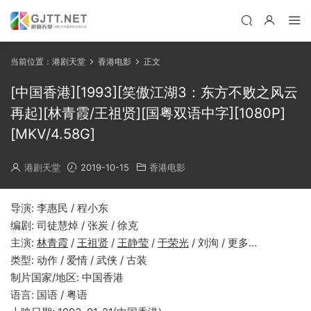
当前位置：
港剧天堂
香港电影
正文
[中国香港][1993][笑傲江湖3：东方不败之风云
再起][林青霞/王祖贤][国粤双语中字][1080P]
[MKV/4.58G]
港剧天堂
2019-10-15
香港电影
导演: 李惠民 / 程小东
编剧: 司徒慧焯 / 张炭 / 徐克
主演:
林青霞
/
王祖贤
/
王静莹
/
于荣光
/ 刘洵 / 更多…
类型: 动作 / 爱情 / 武侠 / 古装
制片国家/地区: 中国香港
语言: 国语 / 粤语