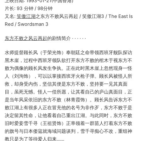
上映日期: 1993-01-21(中国香港)
片长: 93 分钟 / 98分钟
又名:
笑傲江湖
之东方不败风云再起 / 笑傲江湖3 / The East Is
Red / Swordsman 3
东方不败之风云再起
的剧情简介 · · · · · ·
水师提督顾长风（于荣光饰）奉朝廷之命带领西班牙舰队探访
黑木崖，过程中西班牙领队欲打开东方不败的棺木于视东方不
败为偶像的顾长风发生争执。正在此时黑木崖上忽然现身一怪
人（刘洵饰），可以以掌接西班牙火枪子弹。顾长风被怪人所
救，却身受内伤，坚信其便是东方不败，坚持要一见其真面
目，虽死无憾。怪人一偿所愿，让其看自己的庐山真面目，正
是当年风采依旧的东方不败（林青霞饰）。顾长风告诉东方不
败江湖上有很多人正在冒充他的名号为非作歹，东方不败于是
决定留其性命，让他看着自己重出江湖。与此同时，东方不败
旧时爱妾雪千寻（王祖贤饰）正率领着一群苗人打着东方不败
的旗号与日本倭寇就海域问题谈判，雪千寻痴心不改，重组神
教只是为了等待爱人归来……