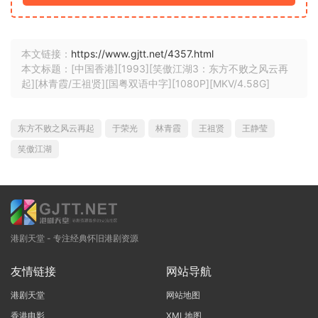
本文链接：
https://www.gjtt.net/4357.html
本文标题：[中国香港][1993][笑傲江湖3：东方不败之风云再
起][林青霞/王祖贤][国粤双语中字][1080P][MKV/4.58G]
东方不败之风云再起
于荣光
林青霞
王祖贤
王静莹
笑傲江湖
港剧天堂 - 专注经典怀旧港剧资源
友情链接
网站导航
港剧天堂
网站地图
香港电影
XML地图