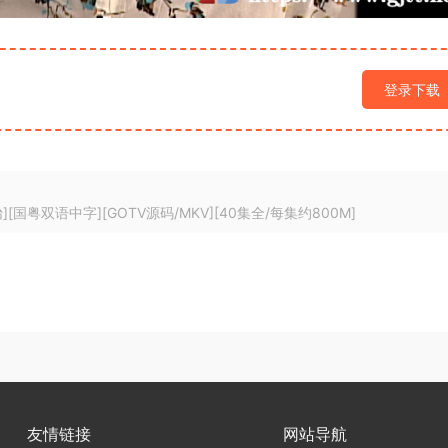
登录下载
][国粤双语中字][GOTV源码/MKV][40集全/每集约800M]
友情链接
网站导航