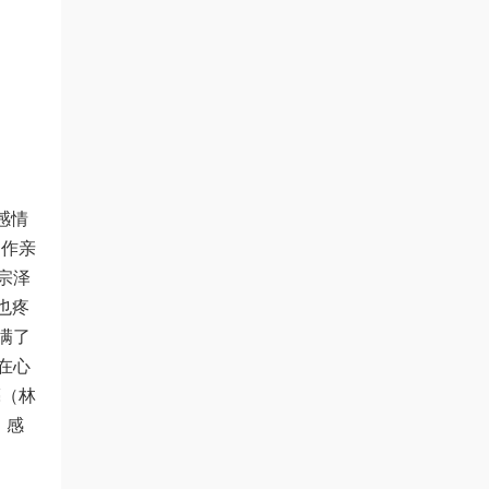
感情
当作亲
宗泽
也疼
满了
在心
亮（林
，感