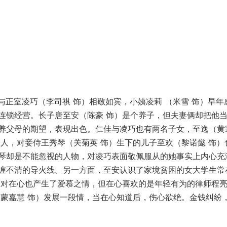
与正室凌巧（李司祺 饰）相敬如宾，小姨凌莉 （米雪 饰）早年
连锁经营。长子唐至安（陈豪 饰）是个养子，但夫妻俩却把他
养父母的期望，表现出色。仁佳与凌巧也有两名子女，至逸（黄
人，对妾侍王秀琴（关菊英 饰）生下的儿子至欢（黎诺懿 饰）
琴却是不能忽视的人物，对凌巧表面敬佩服从的她事实上内心充
缠不清的导火线。另一方面，至安认识了家境贫困的女大学生常
慢对在心也产生了爱慕之情，但在心喜欢的是年轻有为的律师程
（蒙嘉慧 饰）发展一段情，当在心知道后，伤心欲绝。金钱纠纷