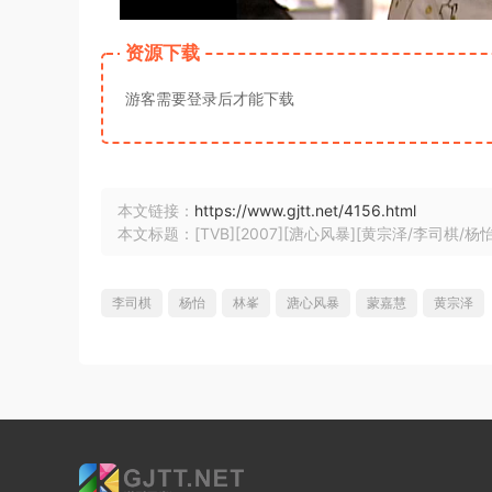
资源下载
游客需要登录后才能下载
本文链接：
https://www.gjtt.net/4156.html
本文标题：[TVB][2007][溏心风暴][黄宗泽/李司棋/杨怡
李司棋
杨怡
林峯
溏心风暴
蒙嘉慧
黄宗泽