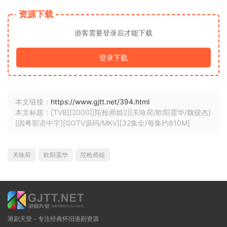
资源下载
游客需要登录后才能下载
登录下载
本文链接：
https://www.gjtt.net/394.html
本文标题：[TVB][2000][陀枪师姐2][关咏荷/欧阳震华/魏骏杰]
[国粤双语中字][GOTV源码/MKV][32集全/每集约810M]
关咏荷
欧阳震华
陀枪师姐
港剧天堂 - 专注经典怀旧港剧资源