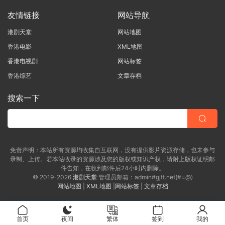
友情链接
网站导航
港剧天堂
网站地图
香港电影
XML地图
香港电视剧
网站标签
香港综艺
文章存档
搜索一下
免责声明：本站所有资源均收集自互联网，没有提供影片资源存储，也未参与
录制、上传。若本站收录的资源涉及您的版权或知识产权，请附上版权证明邮
件告知，在收到邮件后24小时内删除。
© 2019-2026
港剧天堂
管理员邮箱：admin#gjtt.net(#=@)
网站地图
|
XML地图
|
网站标签
|
文章存档
首页
夜间
繁体
签到
我的