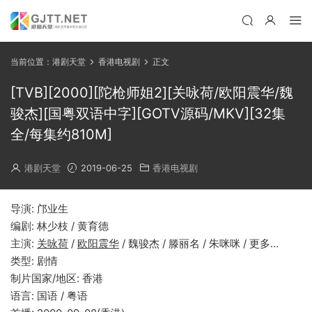
当前位置：
港剧天堂
香港电视剧
正文
[TVB][2000][陀枪师姐2][关咏荷/欧阳震华/魏
骏杰][国粤双语中字][GOTV源码/MKV][32集
全/每集约810M]
港剧天堂
2019-06-25
香港电视剧
导演: 邝业生
编剧: 林少枝 / 黄育德
主演:
关咏荷
/
欧阳震华
/ 魏骏杰 / 滕丽名 / 朱咪咪 / 更多…
类型: 剧情
制片国家/地区: 香港
语言: 国语 / 粤语