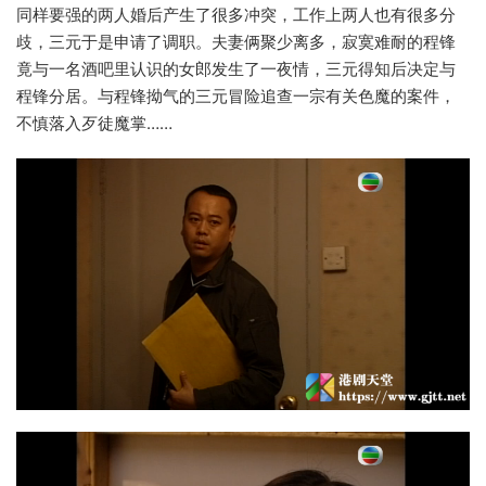
同样要强的两人婚后产生了很多冲突，工作上两人也有很多分
歧，三元于是申请了调职。夫妻俩聚少离多，寂寞难耐的程锋
竟与一名酒吧里认识的女郎发生了一夜情，三元得知后决定与
程锋分居。与程锋拗气的三元冒险追查一宗有关色魔的案件，
不慎落入歹徒魔掌……