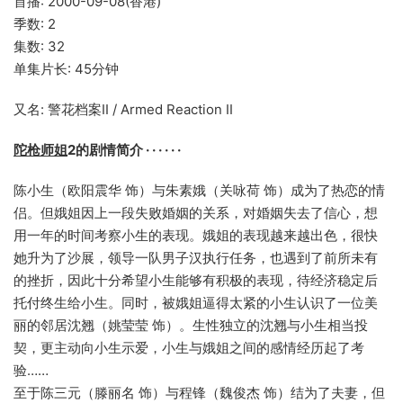
首播: 2000-09-08(香港)
季数: 2
集数: 32
单集片长: 45分钟
又名: 警花档案II / Armed Reaction II
陀枪师姐
2的剧情简介 · · · · · ·
陈小生（欧阳震华 饰）与朱素娥（关咏荷 饰）成为了热恋的情
侣。但娥姐因上一段失败婚姻的关系，对婚姻失去了信心，想
用一年的时间考察小生的表现。娥姐的表现越来越出色，很快
她升为了沙展，领导一队男子汉执行任务，也遇到了前所未有
的挫折，因此十分希望小生能够有积极的表现，待经济稳定后
托付终生给小生。同时，被娥姐逼得太紧的小生认识了一位美
丽的邻居沈翘（姚莹莹 饰）。生性独立的沈翘与小生相当投
契，更主动向小生示爱，小生与娥姐之间的感情经历起了考
验……
至于陈三元（滕丽名 饰）与程锋（魏俊杰 饰）结为了夫妻，但