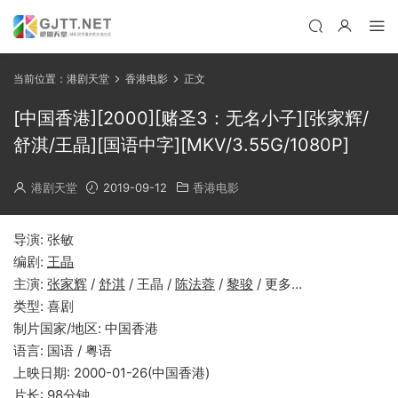
当前位置：
港剧天堂
香港电影
正文
[中国香港][2000][赌圣3：无名小子][张家辉/
舒淇/王晶][国语中字][MKV/3.55G/1080P]
港剧天堂
2019-09-12
香港电影
导演: 张敏
编剧:
王晶
主演:
张家辉
/
舒淇
/ 王晶 /
陈法蓉
/
黎骏
/ 更多…
类型: 喜剧
制片国家/地区: 中国香港
语言: 国语 / 粤语
上映日期: 2000-01-26(中国香港)
片长: 98分钟