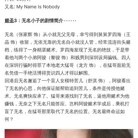
又名: My Name Is Nobody
赌圣
3：无名小子的剧情简介 · · · · · ·
无名（张家辉 饰）从小就无父无母，幸亏得到舅舅罗四海（王
晶 饰）收留，无依无靠的无名自小就没人管，经常流连街头赌
档，练得了一身精湛赌术。罗四海发现了无名的绝技，于是带
着他与两个小弟阿骏（黎骏 饰）和贱男到深圳设局骗钱。四人
在深圳行骗时得罪了本地老大猛哥（龙方 饰），在猛哥面前无
名凭借一手绝活博得赏识四人才得以解围。
回港后无名邂逅了一个盲人女模特苦儿（舒淇 饰），阿骏看出
了无名的心思，向他保证能帮助追到苦儿，条件是传授他赌
术。无名爽快应承了。猛哥来港找到了无名，逼他用赌术为他
赚钱，无奈之下无名只能答应。岂料阿骏赌术学成后，乘机打
盲了无名，在猛哥那里取代了无名的位置。无名最终命运如
何？