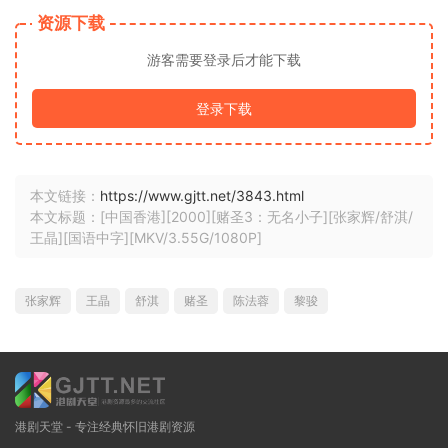
资源下载
游客需要登录后才能下载
登录下载
本文链接：
https://www.gjtt.net/3843.html
本文标题：[中国香港][2000][赌圣3：无名小子][张家辉/舒淇/
王晶][国语中字][MKV/3.55G/1080P]
张家辉
王晶
舒淇
赌圣
陈法蓉
黎骏
港剧天堂 - 专注经典怀旧港剧资源