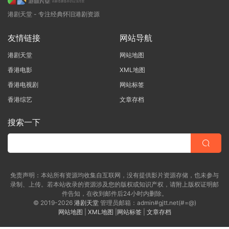
港剧天堂 - 专注经典怀旧港剧资源
友情链接
网站导航
港剧天堂
网站地图
香港电影
XML地图
香港电视剧
网站标签
香港综艺
文章存档
搜索一下
免责声明：本站所有资源均收集自互联网，没有提供影片资源存储，也未参与
录制、上传。若本站收录的资源涉及您的版权或知识产权，请附上版权证明邮
件告知，在收到邮件后24小时内删除。
© 2019-2026
港剧天堂
管理员邮箱：admin#gjtt.net(#=@)
网站地图
|
XML地图
|
网站标签
|
文章存档