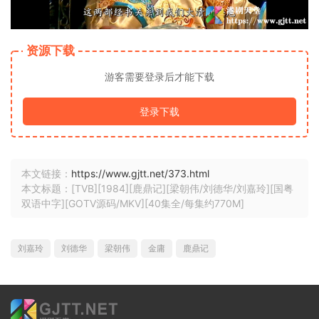
资源下载
游客需要登录后才能下载
登录下载
本文链接：
https://www.gjtt.net/373.html
本文标题：[TVB][1984][鹿鼎记][梁朝伟/刘德华/刘嘉玲][国粤
双语中字][GOTV源码/MKV][40集全/每集约770M]
刘嘉玲
刘德华
梁朝伟
金庸
鹿鼎记