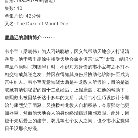
首播: 1984-07-09(香港)
集数: 40
单集片长: 42分钟
又名: The Duke of Mount Deer
鹿鼎记
的剧情简介 · · · · · ·
韦小宝（梁朝伟）为人刁钻聪敏，因义气帮助天地会人打退清
兵后，他于稀里胡涂中接受天地会命令进宫“成了”太监。结识少
年皇帝康熙（刘德华）时，不识对方身份的韦小宝与之不打不
相交结成莫逆之友，并因在得知其身份后协助他铲除奸臣成为
宫中红人。韦小宝无意知晓太后是神龙教人所假扮，目的是盗
取藏有清朝秘密的四十二章经后，上报康熙，在他的帮助下，
康熙救出被囚禁长达十多年的太后，其后韦小宝巧设妙计令顺
治与康熙父子团聚，又挑拨神龙教人自相残杀，令康熙对他更
加器重，然而他天地会人的身份终没瞒过康熙双眼。此外，周
旋于先后爱上的建宁、双儿等七个女人之间，也令韦小宝觉得
日子没那么好混。