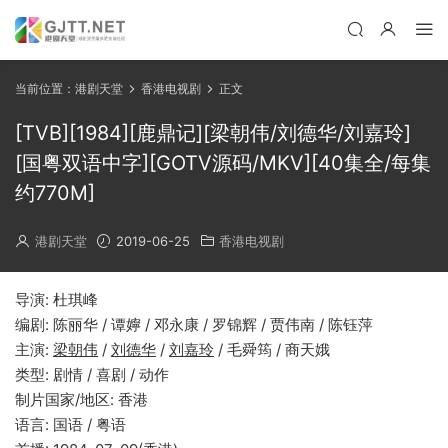
当前位置：
港剧天堂
香港电视剧
正文
[TVB][1984][鹿鼎记][梁朝伟/刘德华/刘嘉玲]
[国粤双语中字][GOTV源码/MKV][40集全/每集
约770M]
港剧天堂
2019-06-25
香港电视剧
导演: 杜琪峰
编剧: 陈丽华 / 谭嬣 / 邓永康 / 罗锦辉 / 贾伟南 / 陈钰萍
主演:
梁朝伟
/
刘德华
/
刘嘉玲
/ 毛舜筠 / 商天娥
类型: 剧情 / 喜剧 / 动作
制片国家/地区: 香港
语言: 国语 / 粤语