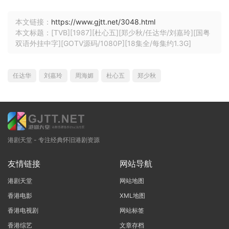
本文链接：
https://www.gjtt.net/3048.html
本文标题：[TVB][1987][杜心五][郑少秋/任达华/刘嘉玲][国粤
双语外挂中字][GOTV源码/1080P][18集全/每集约1.3G]
任达华
刘嘉玲
周海媚
杜心五
郑少秋
港剧天堂 - 专注经典怀旧港剧资源
友情链接
网站导航
港剧天堂
网站地图
香港电影
XML地图
香港电视剧
网站标签
香港综艺
文章存档