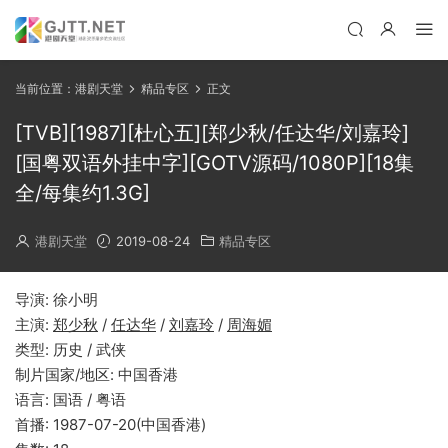
当前位置：
港剧天堂
精品专区
正文
[TVB][1987][杜心五][郑少秋/任达华/刘嘉玲]
[国粤双语外挂中字][GOTV源码/1080P][18集
全/每集约1.3G]
港剧天堂
2019-08-24
精品专区
导演: 徐小明
主演:
郑少秋
/
任达华
/
刘嘉玲
/
周海媚
类型: 历史 / 武侠
制片国家/地区: 中国香港
语言: 国语 / 粤语
首播: 1987-07-20(中国香港)