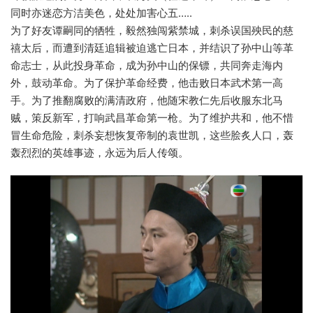
同时亦迷恋方洁美色，处处加害心五…..
为了好友谭嗣同的牺牲，毅然独闯紫禁城，刺杀误国殃民的慈
禧太后，而遭到清廷追辑被迫逃亡日本，并结识了孙中山等革
命志士，从此投身革命，成为孙中山的保镖，共同奔走海内
外，鼓动革命。为了保护革命经费，他击败日本武术第一高
手。为了推翻腐败的满清政府，他随宋教仁先后收服东北马
贼，策反新军，打响武昌革命第一枪。为了维护共和，他不惜
冒生命危险，刺杀妄想恢复帝制的袁世凯，这些脍炙人口，轰
轰烈烈的英雄事迹，永远为后人传颂。