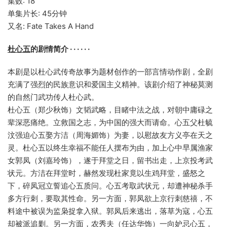
集数: 18
单集片长: 45分钟
又名: Fate Takes A Hand
杜心五
的剧情简介 · · · · · ·
本剧是以杜心武传奇故事为题材创作的一部言情动作剧，全剧
充满了强烈的民族意识和爱国主义精神。该剧介绍了神秘莫测
的自然门武功传人杜心武。
杜心五（郑少秋饰）文韬武略，目睹中法之战，对朝中庸碌之
辈深恶痛绝。立救国之志，为中国的强大而请命。心五父杜毓
汶强迫心五娶方洁（周海媚饰）为妻，以慰故友方义亭在天之
灵。杜心五以终生幸福不能任人摆布为由，加上心中早属渔家
女郭凤（刘嘉玲饰），遂于拜堂之日，留书出走，上京投考武
状元。方洁在拜堂时，赫然发现杜家竟以生鸡拜堂，盛怒之
下，碎凤冠立誓追心五质问。心五考取武状元，却遭神秘杀手
多方行刺，要取其性命。另一方面，郭凤欲上京行刺慈禧，不
料途中被误为监枭捉拿入狱。郭凤后来逃出，落草为寇，心五
却被派追剿。另一方面，农秀夫（任达华饰）一向妒忌心五，