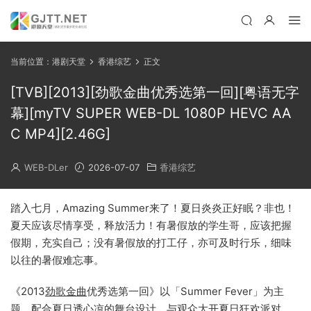
当前位置：
港剧天堂
香港综艺
正文
[TVB][2013][劲歌金曲优秀选第一回][粤语无字
幕][myTV SUPER WEB-DL 1080P HEVC AA
C MP4][2.46G]
WEB-DLer
2026-07-07
香港综艺
踏入七月，Amazing Summer来了！夏日炎炎正好眠？非也！
夏天应该尽情享受，释放活力！有暑假放的学生哥，应该把握
假期，充实自己；没有暑假放的打工仔，亦可及时行乐，细味
以往的暑假难忘事。
《2013
劲歌金曲
优秀选第一回》以「Summer Fever」为主
题，配合夏日透心凉的舞台设计，与观众大开夏日狂欢派对。