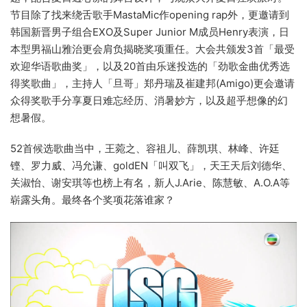
节目除了找来绕舌歌手MastaMic作opening rap外，更邀请到
韩国新晋男子组合EXO及Super Junior M成员Henry表演，日
本型男福山雅治更会肩负揭晓奖项重任。大会共颁发3首「最受
欢迎华语歌曲奖」，以及20首由乐迷投选的「劲歌金曲优秀选
得奖歌曲」，主持人「旦哥」郑丹瑞及崔建邦(Amigo)更会邀请
众得奖歌手分享夏日难忘经历、消暑妙方，以及超乎想像的幻
想暑假。
52首候选歌曲当中，王菀之、容祖儿、薛凯琪、林峰、许廷
铿、罗力威、冯允谦、goldEN「叫双飞」，天王天后刘德华、
关淑怡、谢安琪等也榜上有名，新人J.Arie、陈慧敏、A.O.A等
崭露头角。最终各个奖项花落谁家？