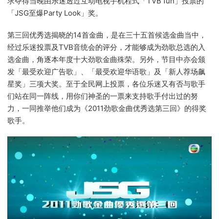
求夺得当晚由乐迷透过互动电视手机程式「TVB fun」投票的
「JSG至爆Party Look」奖。
第三回优秀选揭晓的14首金曲，是在三十五首候选金曲当中，
经过乐迷投票及TVB音统会的评分，才能够成为劲歌总选的入
选金曲，角逐本年度十大劲歌金曲殊荣。另外，节目中亦会颁
发「最受欢迎广告歌」、「最受欢迎华语歌」及「新人荐场飙
星奖」三项大奖。至于全民网上投票，各位乐迷又有否与歌手
们站在同一阵线，用你们神圣的一票来支持歌手付出过的努
力，一同推举他们成为《2011劲歌金曲优秀选第三回》的得奖
歌手。