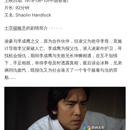
上映日期: 1978-06-10(中国香港)
片长: 92分钟
又名: Shaolin Handlock
十字锁喉手
的剧情简介 · · · · · ·
凌豪与李成鹰之父，原为合作伙伴，但凌父为抢夺李母，竟施
计导致李父家破人亡。李成鹰为报父仇，潜入凌家作护卫，寻
找机会报仇，期间李成鹰与失散兄长坤狮相遇，在互不知情
下，手足相残，幸得李母及时透露真相，最后误会冰释，兄弟
俩同仇敌忾，既报仇又为社会诛灭了一个专干贩毒勾当的罪
魁……