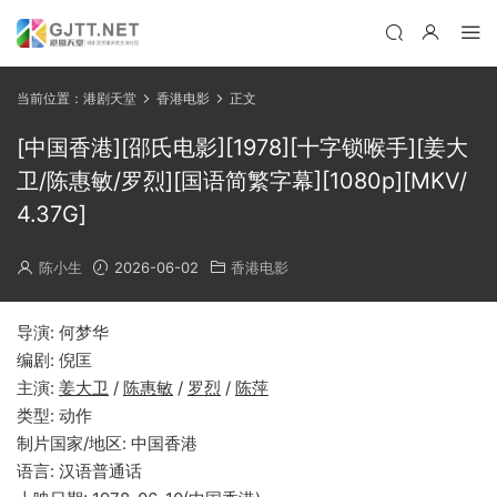
当前位置：
港剧天堂
香港电影
正文
[中国香港][邵氏电影][1978][十字锁喉手][姜大
卫/陈惠敏/罗烈][国语简繁字幕][1080p][MKV/
4.37G]
陈小生
2026-06-02
香港电影
导演: 何梦华
编剧: 倪匡
主演:
姜大卫
/
陈惠敏
/
罗烈
/
陈萍
类型: 动作
制片国家/地区: 中国香港
语言: 汉语普通话