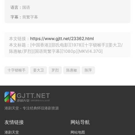
语言：
国语
字幕：
简繁字幕
本文链接：
https://www.gjtt.net/23362.html
本文标题：[中国香港][邵氏电影][1978][十字锁喉手][姜大卫/
陈惠敏/罗烈][国语简繁字幕][1080p][MKV/4.37G]
十字锁喉手
姜大卫
罗烈
陈惠敏
陈萍
港剧天堂 - 专注经典怀旧港剧资源
友情链接
网站导航
港剧天堂
网站地图