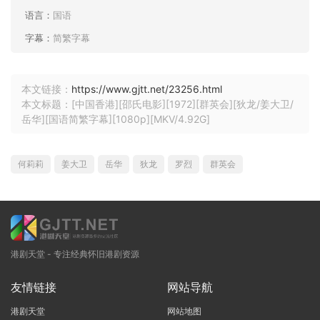
语言：
国语
字幕：
简繁字幕
本文链接：
https://www.gjtt.net/23256.html
本文标题：[中国香港][邵氏电影][1972][群英会][狄龙/姜大卫/
岳华][国语简繁字幕][1080p][MKV/4.92G]
何莉莉
姜大卫
岳华
狄龙
罗烈
群英会
港剧天堂 - 专注经典怀旧港剧资源
友情链接
网站导航
港剧天堂
网站地图