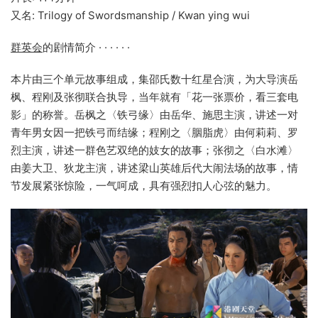
又名: Trilogy of Swordsmanship / Kwan ying wui
群英会
的剧情简介 · · · · · ·
本片由三个单元故事组成，集邵氏数十红星合演，为大导演岳
枫、程刚及张彻联合执导，当年就有「花一张票价，看三套电
影」的称誉。岳枫之〈铁弓缘〉由岳华、施思主演，讲述一对
青年男女因一把铁弓而结缘；程刚之〈胭脂虎〉由何莉莉、罗
烈主演，讲述一群色艺双绝的妓女的故事；张彻之〈白水滩〉
由姜大卫、狄龙主演，讲述梁山英雄后代大闹法场的故事，情
节发展紧张惊险，一气呵成，具有强烈扣人心弦的魅力。