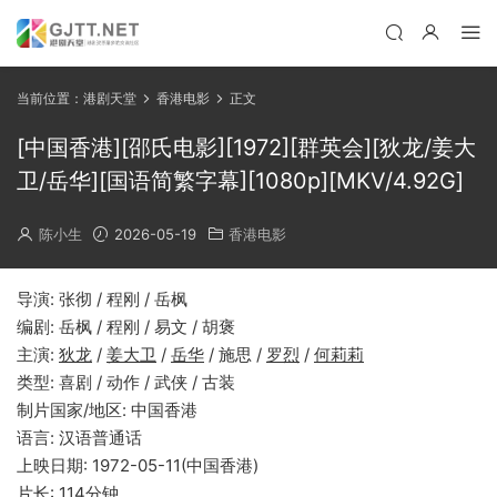
当前位置：
港剧天堂
香港电影
正文
[中国香港][邵氏电影][1972][群英会][狄龙/姜大
卫/岳华][国语简繁字幕][1080p][MKV/4.92G]
陈小生
2026-05-19
香港电影
导演: 张彻 / 程刚 / 岳枫
编剧: 岳枫 / 程刚 / 易文 / 胡褒
主演:
狄龙
/
姜大卫
/
岳华
/ 施思 /
罗烈
/
何莉莉
类型: 喜剧 / 动作 / 武侠 / 古装
制片国家/地区: 中国香港
语言: 汉语普通话
上映日期: 1972-05-11(中国香港)
片长: 114分钟