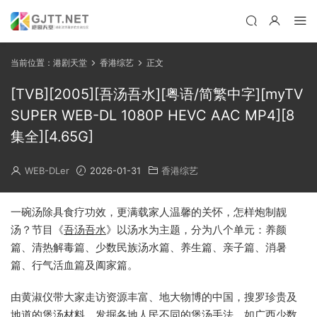
当前位置：
港剧天堂
香港综艺
正文
[TVB][2005][吾汤吾水][粤语/简繁中字][myTV
SUPER WEB-DL 1080P HEVC AAC MP4][8
集全][4.65G]
WEB-DLer
2026-01-31
香港综艺
一碗汤除具食疗功效，更满载家人温馨的关怀，怎样炮制靓
汤？节目《
吾汤吾水
》以汤水为主题，分为八个单元：养颜
篇、清热解毒篇、少数民族汤水篇、养生篇、亲子篇、消暑
篇、行气活血篇及阖家篇。
由黄淑仪带大家走访资源丰富、地大物博的中国，搜罗珍贵及
地道的煲汤材料，发掘各地人民不同的煲汤手法，如广西少数