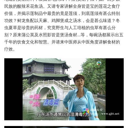
民族的酸辣禾花鱼汤。又请专家讲解全身皆是宝的莲花之食疗
价值，并揭示莲制品中最贵的竟是莲须，到底莲须有甚么特别
功效？鲟龙鱼配以天麻、鸡脚煲成之汤水，会是甚么味道？冬
虫夏草是珍贵的药材，究竟野生与人工培植的虫草有甚么分
别？原来蒲公英及水照影皆是煲汤食材…等，每碗汤都展示出五
千年的饮食文化和智慧。并请来中医师从中医角度讲解食材的
疗效。