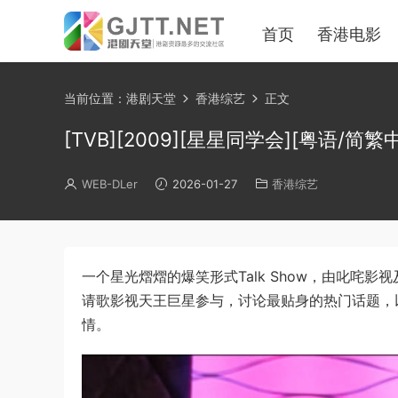
首页
香港电影
当前位置：
港剧天堂
香港综艺
正文
[TVB][2009][星星同学会][粤语/简繁中字]
WEB-DLer
2026-01-27
香港综艺
一个星光熠熠的爆笑形式Talk Show，由叱咤
请歌影视天王巨星参与，讨论最贴身的热门话题，
情。