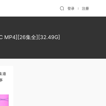
登录
注册
 MP4][26集全][32.49G]
集邀
事