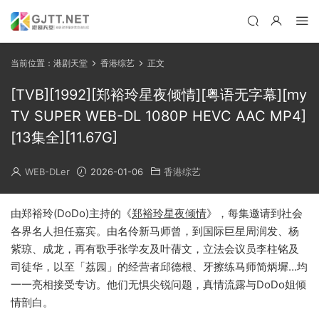
当前位置：
港剧天堂
香港综艺
正文
[TVB][1992][郑裕玲星夜倾情][粤语无字幕][my
TV SUPER WEB-DL 1080P HEVC AAC MP4]
[13集全][11.67G]
WEB-DLer
2026-01-06
香港综艺
由郑裕玲(DoDo)主持的《
郑裕玲星夜倾情
》，每集邀请到社会
各界名人担任嘉宾。由名伶新马师曾，到国际巨星周润发、杨
紫琼、成龙，再有歌手张学友及叶蒨文，立法会议员李柱铭及
司徒华，以至「荔园」的经营者邱德根、牙擦练马师简炳墀…均
一一亮相接受专访。他们无惧尖锐问题，真情流露与DoDo姐倾
情剖白。