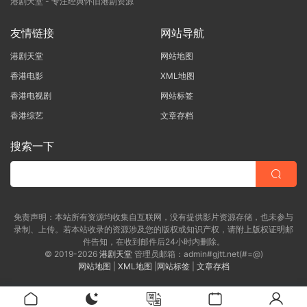
港剧天堂 - 专注经典怀旧港剧资源
友情链接
网站导航
港剧天堂
网站地图
香港电影
XML地图
香港电视剧
网站标签
香港综艺
文章存档
搜索一下
免责声明：本站所有资源均收集自互联网，没有提供影片资源存储，也未参与
录制、上传。若本站收录的资源涉及您的版权或知识产权，请附上版权证明邮
件告知，在收到邮件后24小时内删除。
© 2019-2026
港剧天堂
管理员邮箱：admin#gjtt.net(#=@)
网站地图
|
XML地图
|
网站标签
|
文章存档