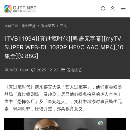
当前位置：
港剧天堂
香港综艺
正文
[TVB][1994][真过瘾时代][粤语无字幕][myTV
SUPER WEB-DL 1080P HEVC AAC MP4][10
集全][9.88G]
WEB-DLer
2025-12-23
香港综艺
《
真过瘾时代
》请来嘉宾大谈「艺人过瘾事」，他们更会粉墨
登场「真过瘾剧场」及趣剧，尽显他们扮鬼扮马的达人本色！
当中「恐怖饭店」及「皇妃超人」，笑料中增添时事及民生元
素，讽刺时弊，庄谐并重，亦具教育意义。