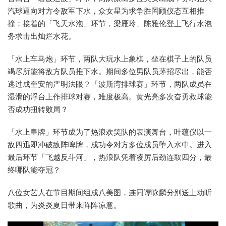
汽球逼向对方令敌军下水，众女星为求争胜罔顾仪态互相推
撞；接着的「飞天水泡」环节，梁雁玲、陈雅伦登上飞行水泡
务求击出灿烂水花。
「水上车马炮」环节，两队大玩水上象棋，坐在棋子上的队员
竭尽所能将敌方队员推下水。期间多位男队员茅招尽出，能否
逃过成奎安的严明法眼？「波斯湾排球赛」环节，两队成员在
湿滑的浮台上作排球对赛，难度极高。黄光亮多次奋勇救球能
否成功扭转败局？
「水上皇牌」环节成为了热浪欢笑队的表演舞台，叶蕴仪以一
敌四迅即冲破敌阵啤牌，成功令对方多位成员堕入水中。进入
最后环节「飞越反斗河」，热浪队凭着凌厉后劲连取四分，最
终哪队能夺冠？
八位女艺人在节目期间组成八美图，连同谭咏麟分别送上动听
歌曲，为炎炎夏日带来阵阵凉意。