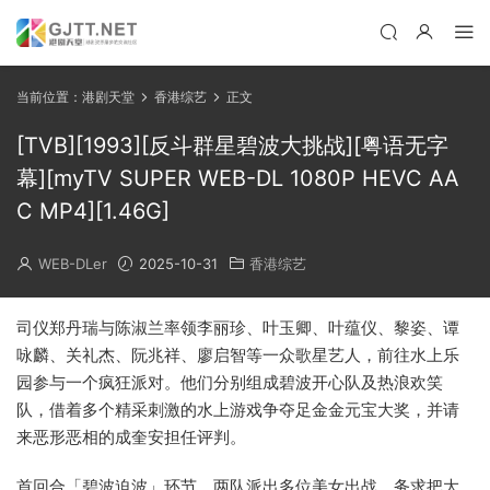
当前位置：
港剧天堂
香港综艺
正文
[TVB][1993][反斗群星碧波大挑战][粤语无字
幕][myTV SUPER WEB-DL 1080P HEVC AA
C MP4][1.46G]
WEB-DLer
2025-10-31
香港综艺
司仪郑丹瑞与陈淑兰率领李丽珍、叶玉卿、叶蕴仪、黎姿、谭
咏麟、关礼杰、阮兆祥、廖启智等一众歌星艺人，前往水上乐
园参与一个疯狂派对。他们分别组成碧波开心队及热浪欢笑
队，借着多个精采刺激的水上游戏争夺足金金元宝大奖，并请
来恶形恶相的成奎安担任评判。
首回合「碧波迫波」环节，两队派出多位美女出战，务求把大