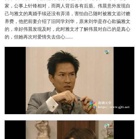
家，公事上针锋相对，而两人背后各有后盾。伟晨意外发现自
己与雅文的离婚手续还没有弄清，害怕自己随时被雅文追讨赡
养费，他把前妻介绍了旧同学刘华，原来刘华是存心欺骗雅文
的，幸好伟晨发现及时，此时雅文才了解伟晨对自己的是真心
的，但她再次对爱情失去信心……