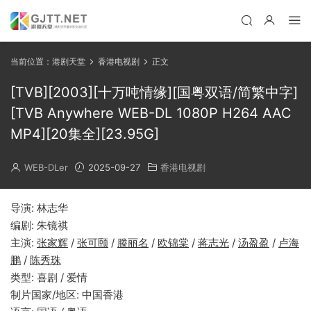
当前位置：
港剧天堂
香港电视剧
正文
[TVB][2003][十万吨情缘][国粤双语/简繁中字]
[TVB Anywhere WEB-DL 1080P H264 AAC
MP4][20集全][23.95G]
WEB-DLer
2025-09-27
香港电视剧
导演: 林志华
编剧: 朱镜祺
主演:
张家辉
/
张可颐
/
滕丽名
/
欧锦棠
/
蒋志光
/
汤盈盈
/
卢海
鹏
/
陈秀珠
类型: 喜剧 / 爱情
制片国家/地区: 中国香港