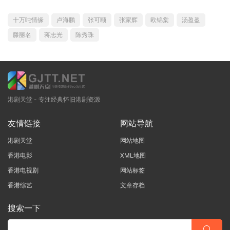
十万吨情缘
卢海鹏
张可颐
张家辉
欧锦棠
汤盈盈
滕丽名
蒋志光
陈秀珠
港剧天堂 - 专注经典怀旧港剧资源
友情链接
网站导航
港剧天堂
网站地图
香港电影
XML地图
香港电视剧
网站标签
香港综艺
文章存档
搜索一下