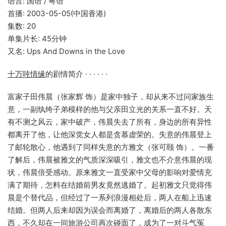
语言: 国语 / 粤语
首播: 2003-05-05(中国香港)
集数: 20
单集片长: 45分钟
又名: Ups And Downs in the Love
十万吨情缘
的剧情简介 · · · · · ·
富家子田伟晨（张家辉 饰）是家中独子，却从来不过问家族生
意，一副纨绔子弟模样的他与父亲田立光的关系一直不好。天
有不测之风云，家中破产，伟晨失去了所有，身边的所有异性
都离开了他，让他深觉女人都是贪慕虚荣的。失意的伟晨登上
了邮轮散心，他遇到了同样失意的方雅文（张可颐 饰）。一番
了解后，伟晨被雅文的气质深深吸引，雅文也不介意伟晨的现
状，伟晨倍受感动。原来雅文一直受家中父母的影响对爱情充
满了期待，怎料在结婚前男友竟然逃婚了。起初雅文只觉得伟
晨是个替代品，但经过了一系列浪漫相处后，两人在船上迅速
结婚。但两人后来却因为误会而离婚了，离婚后的两人各散东
西，不久却在一间旅游公司再次碰面了，成为了一对斗气冤