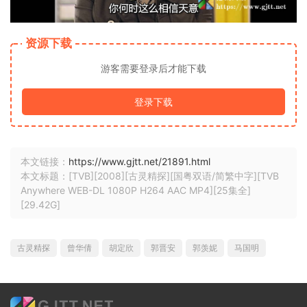
资源下载
游客需要登录后才能下载
登录下载
本文链接：
https://www.gjtt.net/21891.html
本文标题：[TVB][2008][古灵精探][国粤双语/简繁中字][TVB
Anywhere WEB-DL 1080P H264 AAC MP4][25集全]
[29.42G]
古灵精探
曾华倩
胡定欣
郭晋安
郭羡妮
马国明