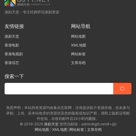
港剧天堂 - 专注经典怀旧港剧资源
友情链接
网站导航
港剧天堂
网站地图
香港电影
XML地图
香港电视剧
网站标签
香港综艺
文章存档
搜索一下
免责声明：本站所有资源均收集自互联网，没有提供影片资源存储，也未参与
录制、上传。若本站收录的资源涉及您的版权或知识产权，请附上版权证明邮
件告知，在收到邮件后24小时内删除。
© 2019-2026
港剧天堂
管理员邮箱：admin#gjtt.net(#=@)
网站地图
|
XML地图
|
网站标签
|
文章存档