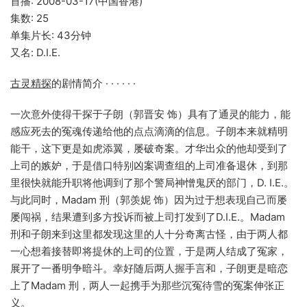
首播: 2008-03-17(中国香港)
集数: 25
单集片长: 43分钟
又名: D.I.E.
古灵精探
的剧情简介 · · · · · ·
一次意外使得干探于子朗（郭晋安 饰）具有了通灵的能力，能
感应死去的冤魂传递给他的点点滴滴的信息。子朗本来就精明
能干，这下更是如虎添翼，屡破奇案。才华出众的他却受到了
上司的嫉妒，于是借口特别凶案调查组的上司准备退休，到那
里很快就能升职将他调到了那个警局神憎鬼厌的部门，D. I.E.。
与此同时，Madam 刑（郭羡妮 饰）因为过于想表现自己而屡
屡闯祸，结果遭到多方投诉而被上司打发到了D.I.E.。Madam
刑和子朗来到这里都发现这里的人十分奇离古怪，由于两人都
一心想着接替即将提休的上司的位置，于是两人结成了冤家，
展开了一番明争暗斗。幸好随后两人握手言和，子朗更是暗恋
上了Madam 刑，两人一起携手为那些沉冤待雪的冤案伸张正
义。