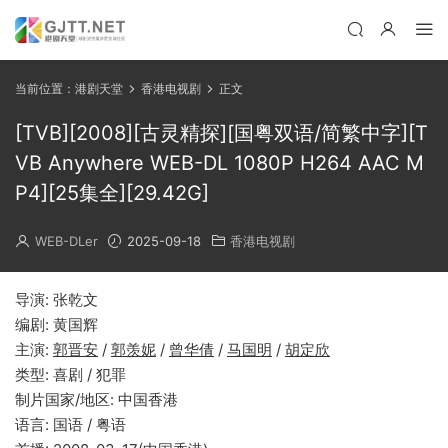
当前位置：
港剧天堂
香港电视剧
正文
[TVB][2008][古灵精探][国粤双语/简繁中字][T
VB Anywhere WEB-DL 1080P H264 AAC M
P4][25集全][29.42G]
WEB-DLer
2025-09-18
香港电视剧
导演: 张乾文
编剧: 黄国辉
主演:
郭晋安
/
郭羡妮
/
曾华倩
/
马国明
/
胡定欣
类型: 喜剧 / 犯罪
制片国家/地区: 中国香港
语言: 国语 / 粤语