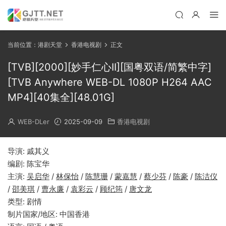
当前位置：
港剧天堂
香港电视剧
正文
[TVB][2000][妙手仁心II][国粤双语/简繁中字]
[TVB Anywhere WEB-DL 1080P H264 AAC
MP4][40集全][48.01G]
WEB-DLer
2025-09-09
香港电视剧
导演: 戚其义
编剧: 陈宝华
主演:
吴启华
/
林保怡
/
陈慧珊
/
蒙嘉慧
/
蔡少芬
/
陈豪
/
陈洁仪
/
邵美琪
/
曹永廉
/
袁彩云
/
顾纪筠
/
唐文龙
类型: 剧情
制片国家/地区: 中国香港