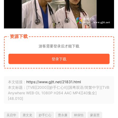
资源下载
游客需要登录后才能下载
登录下载
本文链接：
https://www.gjtt.net/21831.html
本文标题：[TVB][2000][妙手仁心II][国粤双语/简繁中字][TVB
Anywhere WEB-DL 1080P H264 AAC MP4][40集全]
[48.01G]
吴启华
唐文龙
妙手仁心
曹永廉
林保怡
蒙嘉慧