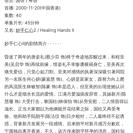
语言: 国语 / 粤语
首播: 2000-11-20(中国香港)
集数: 40
单集片长: 45分钟
又名:
妙手仁心
2 / Healing Hands II
妙手仁心II的剧情简介 · · · · · ·
昏迷了两年的唐姿礼(蔡少芬 饰)终于奇迹地苏醒过来，和程至
美(吴启华 饰)再续前缘，惜姿礼不幸惨遭横祸身亡，至美再次
痛失爱侣，只觉心如刀割。至美对感情的执著深深吸引著同院
另一名医生何心妍(蒙嘉慧 饰)。心妍是富家女，跟努力向上爬
的风流医生林敏智(陈豪 饰)本是恋人，但至美的出现使她认识
什么才是细水长流的爱情。江满月爱滋病发辞世，其姊新月(陈
慧珊 饰) 大受打击，黎国柱(林保怡 饰)从旁安慰，二人情苗得以
滋长。正当大家都以为他俩能开花结果之际，国柱又再受考
验。他和助手阮朗平(陈洁仪 饰)日夕相对，二人最终经不起诱
惑，背著新月发展另一段感情。后来朗平对新月感万分歉疚，
宁愿独自离开香港。不久，远方传来朗平怀孕的消息，国柱知