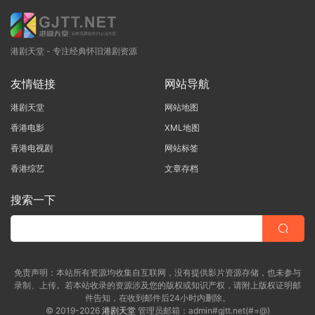
港剧天堂 - 专注经典怀旧港剧资源
友情链接
网站导航
港剧天堂
网站地图
香港电影
XML地图
香港电视剧
网站标签
香港综艺
文章存档
搜索一下
免责声明：本站所有资源均收集自互联网，没有提供影片资源存储，也未参与
录制、上传。若本站收录的资源涉及您的版权或知识产权，请附上版权证明邮
件告知，在收到邮件后24小时内删除。
© 2019-2026
港剧天堂
管理员邮箱：admin#gjtt.net(#=@)