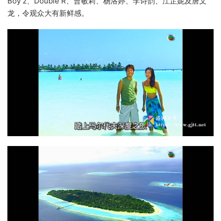
Boy’z、Double R、曹敏莉、杨洛婷、李诗韵、江芷妮及唐文
龙，令观众大有新鲜感。