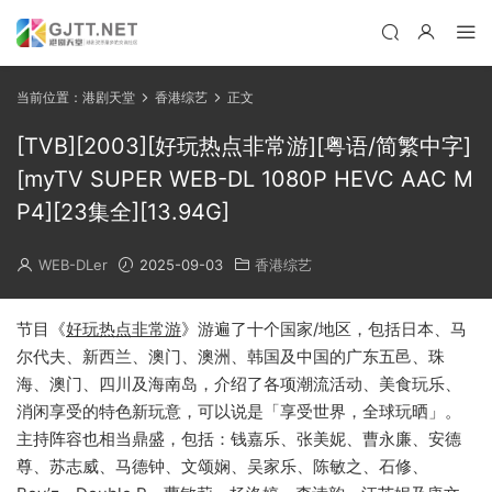
当前位置：
港剧天堂
香港综艺
正文
[TVB][2003][好玩热点非常游][粤语/简繁中字]
[myTV SUPER WEB-DL 1080P HEVC AAC M
P4][23集全][13.94G]
WEB-DLer
2025-09-03
香港综艺
节目《
好玩热点非常游
》游遍了十个国家/地区，包括日本、马
尔代夫、新西兰、澳门、澳洲、韩国及中国的广东五邑、珠
海、澳门、四川及海南岛，介绍了各项潮流活动、美食玩乐、
消闲享受的特色新玩意，可以说是「享受世界，全球玩晒」。
主持阵容也相当鼎盛，包括：钱嘉乐、张美妮、曹永廉、安德
尊、苏志威、马德钟、文颂娴、吴家乐、陈敏之、石修、