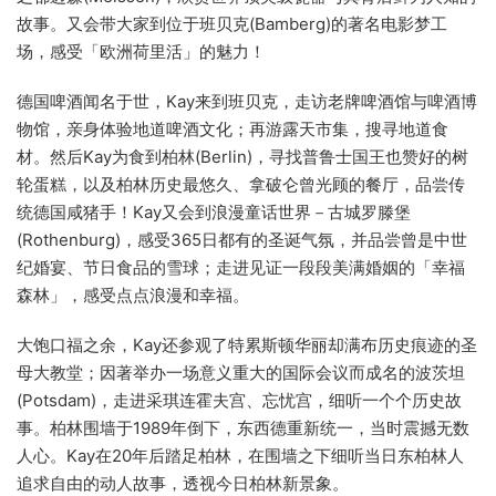
故事。又会带大家到位于班贝克(Bamberg)的著名电影梦工
场，感受「欧洲荷里活」的魅力！
德国啤酒闻名于世，Kay来到班贝克，走访老牌啤酒馆与啤酒博
物馆，亲身体验地道啤酒文化；再游露天市集，搜寻地道食
材。然后Kay为食到柏林(Berlin)，寻找普鲁士国王也赞好的树
轮蛋糕，以及柏林历史最悠久、拿破仑曾光顾的餐厅，品尝传
统德国咸猪手！Kay又会到浪漫童话世界－古城罗滕堡
(Rothenburg)，感受365日都有的圣诞气氛，并品尝曾是中世
纪婚宴、节日食品的雪球；走进见证一段段美满婚姻的「幸福
森林」，感受点点浪漫和幸福。
大饱口福之余，Kay还参观了特累斯顿华丽却满布历史痕迹的圣
母大教堂；因著举办一场意义重大的国际会议而成名的波茨坦
(Potsdam)，走进采琪连霍夫宫、忘忧宫，细听一个个历史故
事。柏林围墙于1989年倒下，东西德重新统一，当时震撼无数
人心。Kay在20年后踏足柏林，在围墙之下细听当日东柏林人
追求自由的动人故事，透视今日柏林新景象。