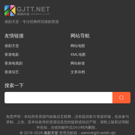
港剧天堂 - 专注经典怀旧港剧资源
友情链接
网站导航
港剧天堂
网站地图
香港电影
XML地图
香港电视剧
网站标签
香港综艺
文章存档
搜索一下
免责声明：本站所有资源均收集自互联网，没有提供影片资源存储，也未参与
录制、上传。若本站收录的资源涉及您的版权或知识产权，请附上版权证明邮
件告知，在收到邮件后24小时内删除。
© 2019-2026
港剧天堂
管理员邮箱：admin#gjtt.net(#=@)