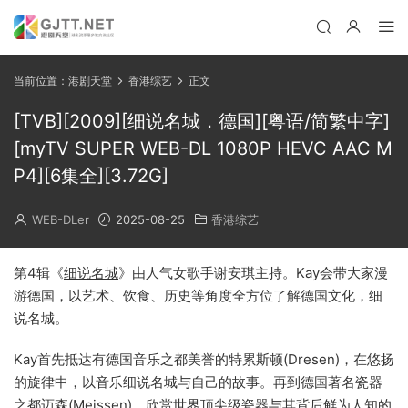
当前位置：
港剧天堂
香港综艺
正文
[TVB][2009][细说名城．德国][粤语/简繁中字]
[myTV SUPER WEB-DL 1080P HEVC AAC M
P4][6集全][3.72G]
WEB-DLer
2025-08-25
香港综艺
第4辑《
细说名城
》由人气女歌手谢安琪主持。Kay会带大家漫
游德国，以艺术、饮食、历史等角度全方位了解德国文化，细
说名城。
Kay首先抵达有德国音乐之都美誉的特累斯顿(Dresen)，在悠扬
的旋律中，以音乐细说名城与自己的故事。再到德国著名瓷器
之都迈森(Meissen)，欣赏世界顶尖级瓷器与其背后鲜为人知的