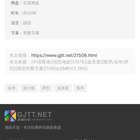
网盘：
百度网盘
时长：
82分钟
语言：
国语
字幕：
简繁字幕
本文链接：
https://www.gjtt.net/21506.html
本文标题：[中国香港][邵氏电影][1978][血芙蓉][陈萍/岳华/罗
烈][国语简繁字幕][1080p][MKV/3.26G]
岳华
徐少强
罗烈
血芙蓉
陈萍
港剧天堂 - 专注经典怀旧港剧资源