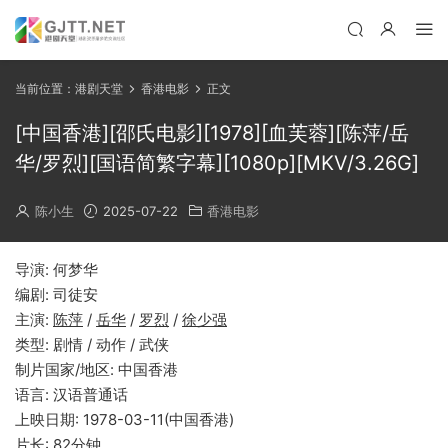
当前位置：
港剧天堂
香港电影
正文
[中国香港][邵氏电影][1978][血芙蓉][陈萍/岳
华/罗烈][国语简繁字幕][1080p][MKV/3.26G]
陈小生
2025-07-22
香港电影
导演: 何梦华
编剧: 司徒安
主演:
陈萍
/
岳华
/
罗烈
/
徐少强
类型: 剧情 / 动作 / 武侠
制片国家/地区: 中国香港
语言: 汉语普通话
上映日期: 1978-03-11(中国香港)
片长: 82分钟