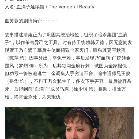
又名: 血滴子延续篇 / The Vengeful Beauty
血芙蓉
的剧情简介 · · · · · ·
故事描述清雍正为了巩固其统治地位，组织了暗杀集团“血滴
子”，以作杀害异己之工具。时有侍卫统领韩天德，因无意间发
现雍正乃血滴子幕后主使而招致全家灭门，唯独其妻容秋燕
（陈萍 饰）因事外出，幸免于难，事后发现乃“血滴子”统领金
罡风（罗烈 饰）所为，后其独闯金府行刺，试图为全家报仇，
但功亏一篑被迫逃亡，金调集人手穷追不舍。途中遇师兄王俊
（岳华 饰），不料王乃金私生子，多次下手害容，最后被容杀
死。后得到前“血滴子”成员马腾（徐少强 饰）相助，排除万
难，终将金杀死，为夫报仇。