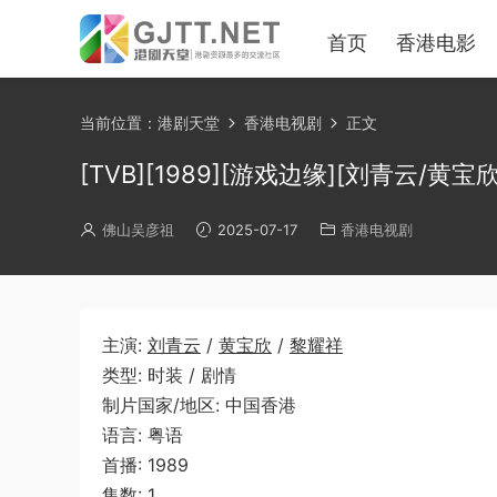
首页
香港电影
当前位置：
港剧天堂
香港电视剧
正文
[TVB][1989][游戏边缘][刘青云/黄宝欣/
佛山吴彦祖
2025-07-17
香港电视剧
主演:
刘青云
/
黄宝欣
/
黎耀祥
类型: 时装 / 剧情
制片国家/地区: 中国香港
语言: 粤语
首播: 1989
集数: 1