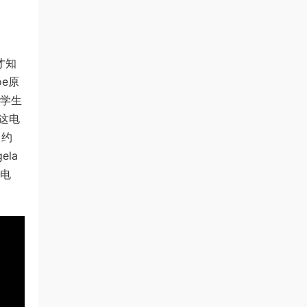
才知
e原
的学生
对这电
，约
ela
了电