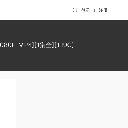
登录
注册
P-MP4][1集全][1.19G]