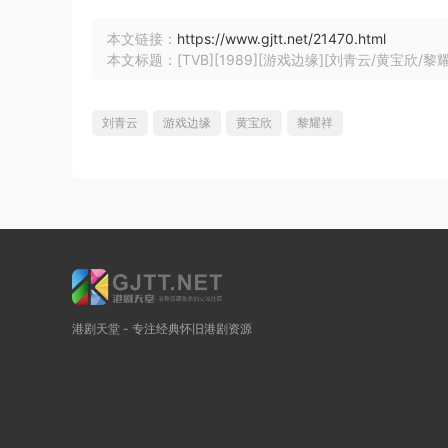
本文链接：
https://www.gjtt.net/21470.html
本文标题：[TVB][1989][游戏边缘][刘青云/黄宝欣/黎耀祥]
刘青云
游戏边缘
黄宝欣
黎耀祥
港剧天堂 - 专注经典怀旧港剧资源