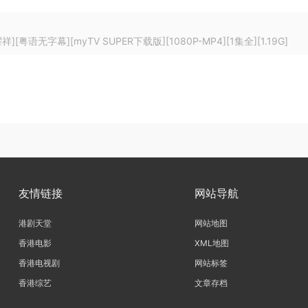
[粤语无字幕][myTV SUPER下载版][1080P-MP4][1集全][1.19G]
友情链接
网站导航
港剧天堂
网站地图
香港电影
XML地图
香港电视剧
网站标签
香港综艺
文章存档