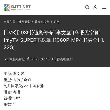
当前位置：
港剧天堂
香港电视剧
正文
[TVB][1989][仙魔传奇][李文彪][粤语无字幕]
[myTV SUPER下载版][1080P-MP4][1集全][1.
22G]
佛山吴彦祖
2025-07-13
香港电视剧
主演:
李文彪
类型: 古装 / 奇幻
制片国家/地区: 中国香港
语言: 粤语
首播: 1989
集数: 1