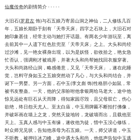
仙魔传奇
的剧情简介 · · · · ·
大旧石(
罗君左
饰)与石五娘乃寄居山洞之神仙，二人修练几百
年，五娘长期卧于刻有「天帝天床」四字之石块上，大旧石对
她印象甚佳，经常主动与她打开话题。有两名少年游玩至，离
去前其中一人遗下红色肚兜至「天帝天床」之上。大头和尚经
过沙滩，见一艳女裸身出现，以为是妖怪，欲收拾之，艳女急
忙否认，强调刚才被戏弄，并著大头和尚帮她找回衣服穿著。
大头和尚路经山洞，略感倦意，又见「天帝天床」，遂在此睡
觉，岂料守身如玉之五娘突然动了凡心，与大头和尚结合，并
诞下一男婴。另一方面，石中玉(李文彪 饰)性格胆小如鼠，常
被书友整蛊。一天，他的父亲吩咐他拿银两给马老大，途中他
惊见远处有巨石从天而降，得知家园尽毁，且父母双亡，伤心
欲绝，终日怨天尤人。至太白庙，中玉用牌匾不断拍打佛像，
并破坏画在墙上之龙，突然天旋地转，龙破墙而出，且载他至
天上。玉真人感与中玉有缘，遂收他为徒，惜中玉没心修练，
时众师兄见状，告知他亲母为石五娘。一天，师父讲道，中玉
不听教，被押往冰刀峰，途中遇大头和尚，他低声告知中玉逃