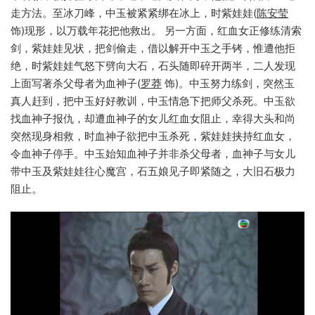
走方法。至冰刀峰，中玉被紧紧绑在冰上，时紫娃娃(
陈安莹
饰)现形，以万载年花把他救出。 另一方面，红血女正修练清索
剑，紫娃娃见状，把剑偷走，借以解开中玉之手铐，惟遭他拒
绝，时紫娃娃气怒下劈向大石，石头随即碎开两半，二人发现
上面写著杀父母者为血神子(
罗莽
饰)。中玉努力练剑，突然玉
真人赶到，把中玉好好教训，中玉情急下把师父杀死。中玉欲
找血神子报仇，却遭血神子的女儿红血女阻止，幸得大头和尚
突然现身相救，时血神子欲把中玉杀死，紫娃娃挟持红血女，
令血神子停手。中玉始知血神子并非杀父母者，血神子与女儿
带中玉及紫娃娃往心魔宫，石五娘见子即紧随之，大旧石极力
阻止。