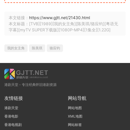
本文链接：
https://www.gjtt.net/21430.html
本文标题：[TVB][1989][我的女主角][陈美琪/骆应钧][粤语无
字幕][myTV SUPER下载版][1080P-MP4][1集全][1.22G]
我的女主角
陈美琪
骆应钧
港剧天堂 - 专注经典怀旧港剧资源
友情链接
网站导航
港剧天堂
网站地图
香港电影
XML地图
香港电视剧
网站标签