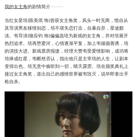
我的女主角
的剧情简介 · · · · ·
当红女星培(陈美琪 饰)曾获女主角奖，风头一时无两，惜自从
其导演男友移情别恋，培不堪失恋打击，自暴自弃，星途黯
淡。韦导演(骆应钧 饰)偏偏选培为新戏的女主角，并对培展开
热烈追求。培再堕爱河，心情逐渐平复，加上韦循循善诱，培
的演技大进。新戏票房报捷，经理大赞韦受爱情影响，成功将
培捧成红星，韦断然否认，指出他只是主宰培的人生，让剧本
变得出色。培无意中偷听到一切，晴天霹雳。培在颁奖典礼上
接过女主角奖，道出自己的感情世界被韦毁灭，说毕即拿出手
枪自杀。