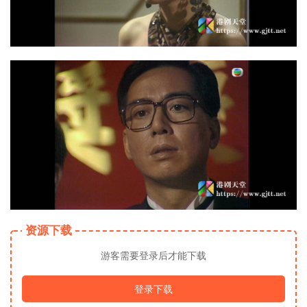
资源下载
游客需要登录后才能下载
登录下载