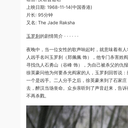
上映日期: 1968-11-14(中国香港)
片长: 95分钟
又名: The Jade Raksha
玉罗刹
的剧情简介 · · · · · ·
夜晚中，当一位女性的歌声响起时，就意味着有人
人凶手名叫玉罗刹（郑佩佩 饰），他专门杀害姓
寻找仇人石勇山（谷峰 饰），为自己被杀父的仇
徐英豪问他为何要杀光阎家的人，玉罗刹回答说：
一个是凶手。二人分手之后，徐英豪来到了石家庄
去，醉汉当场丧命。众乡亲听到了声音赶来，告诉
不再杀戮。