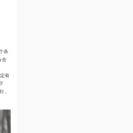
个杀
备去
肯定有
下
剑，