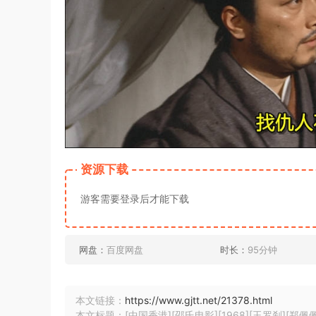
资源下载
游客需要登录后才能下载
网盘：
百度网盘
时长：
95分钟
本文链接：
https://www.gjtt.net/21378.html
本文标题：[中国香港][邵氏电影][1968][玉罗刹][郑佩佩/唐