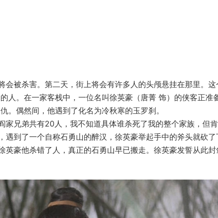
将会被杀害。第二天，街上将会有许多人的头颅悬挂在那里。这
阎的人。在一家客栈中，一位名叫徐英豪（唐菁 饰）的侠客正准
报仇。偶然间，他遇到了化名为冷秋寒的玉罗刹。
阎家兄弟共有20人，我不知道具体谁杀死了我的整个家族，但
，遇到了一个自称石勇山的醉汉，徐英豪举起手中的斧头就砍了
徐英豪他杀错了人，真正的石勇山早已搬走。徐英豪发誓从此封