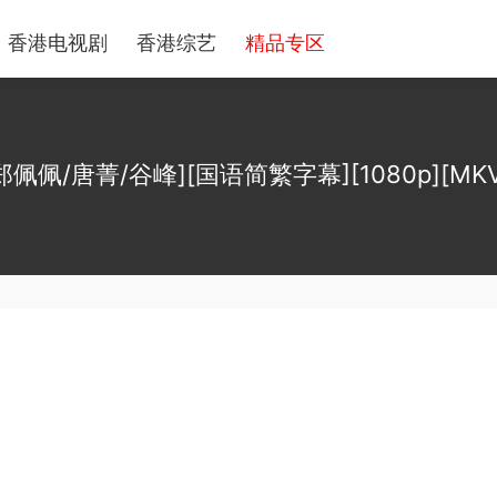
香港电视剧
香港综艺
精品专区
郑佩佩/唐菁/谷峰][国语简繁字幕][1080p][MKV/