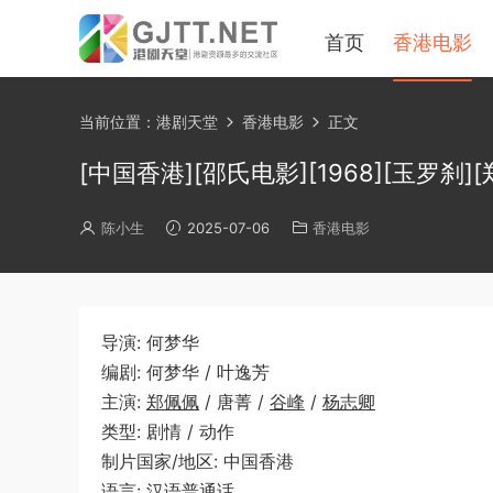
首页
香港电影
当前位置：
港剧天堂
香港电影
正文
[中国香港][邵氏电影][1968][玉罗刹][
陈小生
2025-07-06
香港电影
导演: 何梦华
编剧: 何梦华 / 叶逸芳
主演:
郑佩佩
/ 唐菁 /
谷峰
/
杨志卿
类型: 剧情 / 动作
制片国家/地区: 中国香港
语言: 汉语普通话