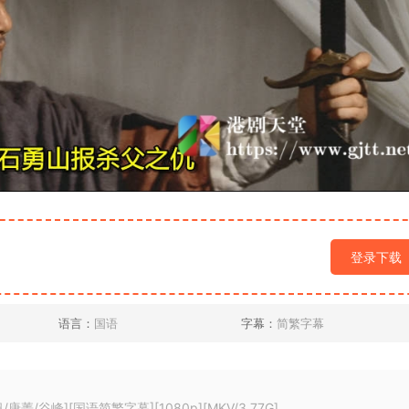
登录下载
语言：
国语
字幕：
简繁字幕
菁/谷峰][国语简繁字幕][1080p][MKV/3.77G]