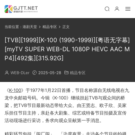
当前位置：
港剧天堂
精品专区
正文
[TVB][1999][K-100 (1990-1999)][粤语无字幕]
[myTV SUPER WEB-DL 1080P HEVC AAC M
P4][492集][315.92G]
WEB-DLer
2025-05-28
精品专区
《
K-100
》于1977年1月22日首播，节目名称源自无线电视在九
龙中央邮箱号码。今辑《K-100》继续担起TVB与观众间的桥
梁，把TVB节目最新动态带给大众。由王贤志、欧子欣、吴家
乐担任节目主持，亲赴各大剧集、综艺或特备节目拍摄及宣传
活动现场进行采访，务求向观众呈献第一手消息。
精彩环节包括「闯厂闯」、「边度有景」走访各个节目的拍摄