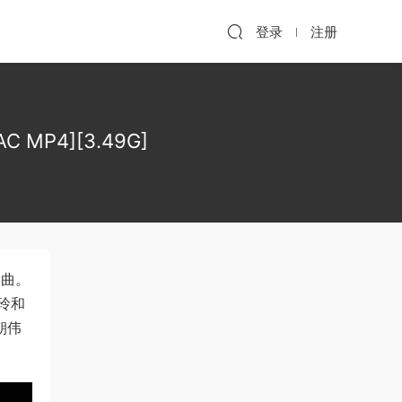
登录
注册
C MP4][3.49G]
金曲。
玲和
朝伟