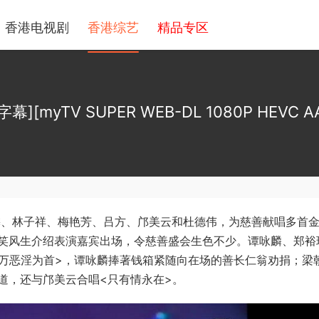
香港电视剧
香港综艺
精品专区
[myTV SUPER WEB-DL 1080P HEVC AA
麟、林子祥、梅艳芳、吕方、邝美云和杜德伟，为慈善献唱多首
笑风生介绍表演嘉宾出场，令慈善盛会生色不少。谭咏麟、郑裕
<万恶淫为首>，谭咏麟捧著钱箱紧随向在场的善长仁翁劝捐；梁
道，还与邝美云合唱<只有情永在>。