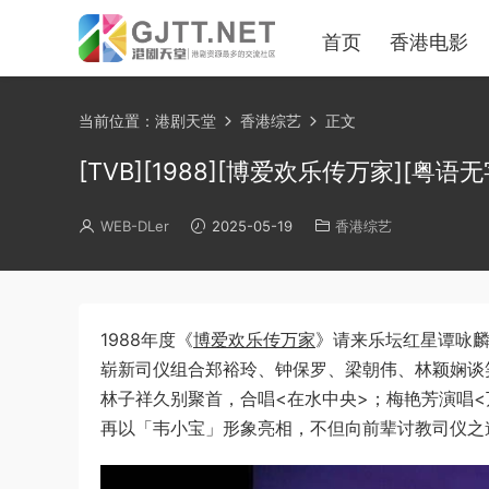
首页
香港电影
当前位置：
港剧天堂
香港综艺
正文
[TVB][1988][博爱欢乐传万家][粤语无字幕]
WEB-DLer
2025-05-19
香港综艺
1988年度《
博爱欢乐传万家
》请来乐坛红星谭咏
崭新司仪组合郑裕玲、钟保罗、梁朝伟、林颖娴谈
林子祥久别聚首，合唱<在水中央>；梅艳芳演唱
再以「韦小宝」形象亮相，不但向前辈讨教司仪之