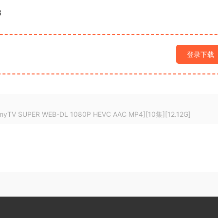
3
登录下载
SUPER WEB-DL 1080P HEVC AAC MP4][10集][12.12G]