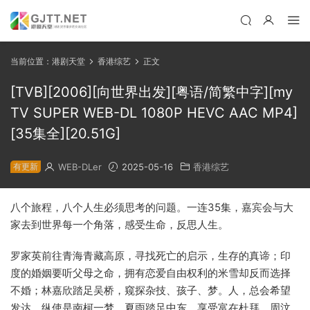
当前位置：
港剧天堂
香港综艺
正文
[TVB][2006][向世界出发][粤语/简繁中字][my
TV SUPER WEB-DL 1080P HEVC AAC MP4]
[35集全][20.51G]
有更新
WEB-DLer
2025-05-16
香港综艺
八个旅程，八个人生必须思考的问题。一连35集，嘉宾会与大
家去到世界每一个角落，感受生命，反思人生。
罗家英前往青海青藏高原，寻找死亡的启示，生存的真谛；印
度的婚姻要听父母之命，拥有恋爱自由权利的米雪却反而选择
不婚；林嘉欣踏足吴桥，窥探杂技、孩子、梦。人，总会希望
发达，纵使是南柯一梦，夏雨踏足中东，享受富在杜拜。周汶