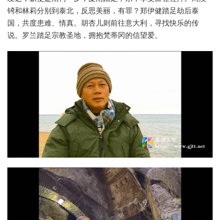
锜和林莉分别到泰北，反思美丽，有罪？郑伊健踏足劫后泰
国，共度患难、情真。胡杏儿则前往意大利，寻找快乐的传
说。罗兰踏足宗教圣地，拥抱梵蒂冈的信望爱。