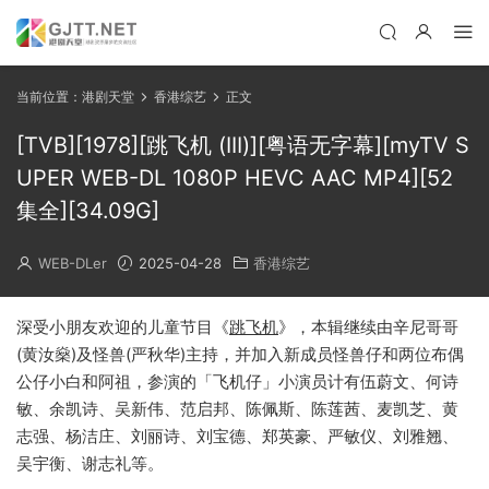
当前位置：
港剧天堂
香港综艺
正文
[TVB][1978][跳飞机 (III)][粤语无字幕][myTV S
UPER WEB-DL 1080P HEVC AAC MP4][52
集全][34.09G]
WEB-DLer
2025-04-28
香港综艺
深受小朋友欢迎的儿童节目《
跳飞机
》，本辑继续由辛尼哥哥
(黄汝燊)及怪兽(严秋华)主持，并加入新成员怪兽仔和两位布偶
公仔小白和阿祖，参演的「飞机仔」小演员计有伍蔚文、何诗
敏、余凯诗、吴新伟、范启邦、陈佩斯、陈莲茜、麦凯芝、黄
志强、杨洁庄、刘丽诗、刘宝德、郑英豪、严敏仪、刘雅翘、
吴宇衡、谢志礼等。