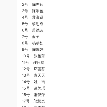
2号 陈秀茹
3号 陈翠盈
4号 黎淑贤
5号 黎思嘉
6号 萧德蓝
7号 金子
8号 杨恭如
9号 陈婉婷
10号 张雅芳
11号 许伟玲
12号 邓丽芬
13号 袁天天
14号 姚 吉
15号 谭美瑶
16号 萧俊萍
17号 邝慧贞