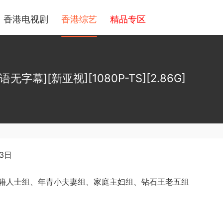
香港电视剧
香港综艺
精品专区
无字幕][新亚视][1080P-TS][2.86G]
3日
籍人士组、年青小夫妻组、家庭主妇组、钻石王老五组