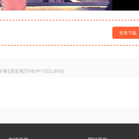
登录下载
[新亚视][1080P-TS][2.86G]