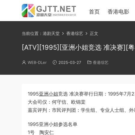
首页
香港电影
当前位置：
港剧天堂
香港综艺
正文
[ATV][1995][亚洲小姐竞选 准决赛][粤语
WEB-DLer
2025-03-27
香港综艺
1995
亚洲小姐
竞选 准决赛举行日期：1995年7月2
大会司仪：何守信、欧锦棠
嘉宾评判：市民评判团：学生组、专业人士组、外
1995亚洲小姐参选名单
1号 陶安仁